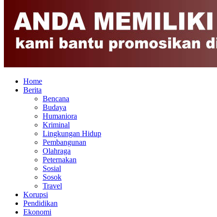
Home
Berita
Bencana
Budaya
Humaniora
Kriminal
Lingkungan Hidup
Pembangunan
Olahraga
Peternakan
Sosial
Sosok
Travel
Korupsi
Pendidikan
Ekonomi