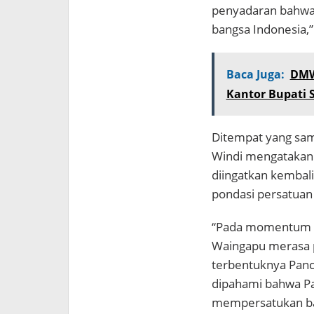
penyadaran bahwa P
bangsa Indonesia,”
Baca Juga:
DMW,
Kantor Bupati
Ditempat yang sam
Windi mengatakan
diingatkan kembali
pondasi persatuan
“Pada momentum har
Waingapu merasa p
terbentuknya Panc
dipahami bahwa Pan
mempersatukan ban