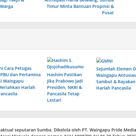
 Warga
Timur Minta Bantuan Propinsi &
Pusat
Ini Cara Petugas
Sejumlah Elemen D
SPBU dan Pertamina
Hashim Pastikan
Waingapu Antusias
di Waingapu
Jika Prabowo Jadi
Sambut & Rayakan
Meriahkan Harlah
Presiden, NKRI &
Harlah Pancasila
Pancasila
Pancasila Tetap
Lestari
a aktual seputaran Sumba. Dikelola oleh PT. Waingapu Pride Med