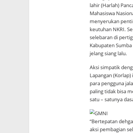
lahir (Harlah) Pan
Mahasiswa Nasiona
menyerukan penti
keutuhan NKRI. Se
selebaran di perti
Kabupaten Sumba T
jelang siang lalu.
Aksi simpatik den
Lapangan (Korlap) 
para pengguna jal
paling tidak bisa
satu – satunya das
“Bertepatan dehga
aksi pembagian s