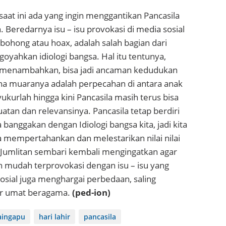
at ini ada yang ingin menggantikan Pancasila
n. Beredarnya isu – isu provokasi di media sosial
 bohong atau hoax, adalah salah bagian dari
yahkan idiologi bangsa. Hal itu tentunya,
 menambahkan, bisa jadi ancaman kedudukan
na muaranya adalah perpecahan di antara anak
kurlah hingga kini Pancasila masih terus bisa
an dan relevansinya. Pancasila tetap berdiri
a banggakan dengan Idiologi bangsa kita, jadi kita
 mempertahankan dan melestarikan nilai nilai
l Jumlitan sembari kembali mengingatkan agar
n mudah terprovokasi dengan isu – isu yang
osial juga menghargai perbedaan, saling
r umat beragama.
(ped-ion)
ingapu
hari lahir
pancasila