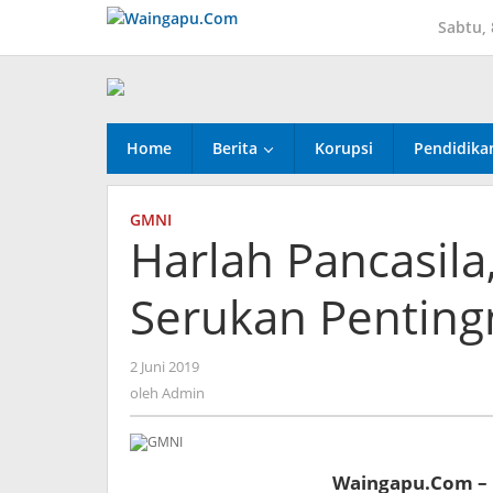
Lewati
Sabtu,
ke
konten
Home
Berita
Korupsi
Pendidika
GMNI
Harlah Pancasil
Serukan Penting
oleh
2 Juni 2019
Admin
oleh
Admin
Waingapu.Com –