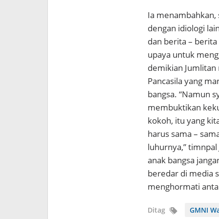
Ia menambahkan, sa
dengan idiologi lai
dan berita – berita
upaya untuk menggo
demikian Jumlitan
Pancasila yang ma
bangsa. “Namun syu
membuktikan kekuat
kokoh, itu yang kit
harus sama – sama
luhurnya,” timnpa
anak bangsa janga
beredar di media s
menghormati anta
Ditag
GMNI Wa