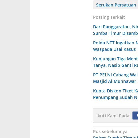
Serukan Persatuan
Posting Terkait
Dari Panggaratau, N
Sumba Timur Disamb
Polda NTT Ingatkan M
Waspada Usai Kasus 
Kunjungan Tiga Ment
Tanya, Nasib Ganti R
PT PELNI Cabang Wa
Masjid Al-Munnawar
Kuota Diskon Tiket 
Penumpang Sudah Ni
Ikuti Kami Pada
Navigasi
Pos sebelumnya
Polres Sumba Timur B