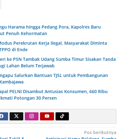
ingu Harama hingga Pedang Pora, Kapolres Baru
ut Penuh Kehormatan
odus Perekrutan Kerja Ilegal, Masyarakat Diminta
TPPO di Ende
eri ke PSN Tambak Udang Sumba Timur Sisakan Tanda
ugi Lahan Belum Terjawab
ingapu Salurkan Bantuan TJSL untuk Pembangunan
 Kambajawa
Kapal PELNI Disambut Antusias Konsumen, 660 Ribu
kmati Potongan 30 Persen
Pos berikutnya
agi Takjil &
Antisipasi Hama Belalang, Sumba