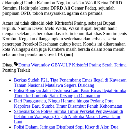
didampingi Umbu Kahumbu Nggiku, selaku Wakil Ketua DPRD
Sumtim. Hadir pula ketua DPRD Ali Oemar Fadaq, sejumlah
pimpinan OPD, tokoh masyarakat, agama dan pemuda.
Acara ini tidak dihadiri oleh Khristofel Praing, sebagai Bupati
terpilih. Namun David Melo Wadu, Wakil Bupati terpilih hadir
dengan setelan jas berbahan dasar kain tenun ikat khas Sumtim jenis
Kombu. Kegiatan dilangsungkan sederhana dan terbatas, serta
penerapan Protokol Kesehatan cukup ketat. Kondis ini dikarenakan
kota Waingapu dan juga Kambera masih berada dalam zona merah
sebaran dan penularan Covid-19.
(ion)
Ditag
Domu Warandoy
GBY-ULP
Kristofel Praing
Serah Terima
Posting Terkait
Berkas Sudah P21, Tiga Penambang Emas Ilegal di Kawasan
Taman Nasional Matalawa Segera Disidang
Polisi Bongkar Jalur Distribusi Laut Pasir Emas Ilegal Sumba
Timur ke Lombok, Satu Tersangka Diamankan
Dari Panggaratau, Ningu Harama hingga Pedang Pora,
Kapolres Baru Sumba Timur Disambut Penuh Kehormatan
Satresnarkoba Polres Sumba Timur Perketat Pengawasan di
Pelabuhan Waingapu, Cegah Narkoba Masuk Lewat Jalur
Laut
Polisi Dalami Jaringan Distribusi Sopi Kiser di Alor, Dua