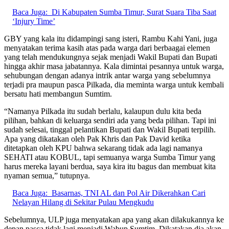
Baca Juga:
Di Kabupaten Sumba Timur, Surat Suara Tiba Saat
‘Injury Time’
GBY yang kala itu didampingi sang isteri, Rambu Kahi Yani, juga
menyatakan terima kasih atas pada warga dari berbaagai elemen
yang telah mendukungnya sejak menjadi Wakil Bupati dan Bupati
hingga akhir masa jabatannya. Kala dimintai pesannya untuk warga,
sehubungan dengan adanya intrik antar warga yang sebelumnya
terjadi pra maupun pasca Pilkada, dia meminta warga untuk kembali
bersatu hati membangun Sumtim.
“Namanya Pilkada itu sudah berlalu, kalaupun dulu kita beda
pilihan, bahkan di keluarga sendiri ada yang beda pilihan. Tapi ini
sudah selesai, tinggal pelantikan Bupati dan Wakil Bupati terpilih.
Apa yang dikatakan oleh Pak Khris dan Pak David ketika
ditetapkan oleh KPU bahwa sekarang tidak ada lagi namanya
SEHATI atau KOBUL, tapi semuanya warga Sumba Timur yang
harus mereka layani berdua, saya kira itu bagus dan membuat kita
nyaman semua,” tutupnya.
Baca Juga:
Basarnas, TNI AL dan Pol Air Dikerahkan Cari
Nelayan Hilang di Sekitar Pulau Mengkudu
Sebelumnya, ULP juga menyatakan apa yang akan dilakukannya ke
depan pasca tidak lagi menjadi Wabup Sumtim. Dikatakan dia akan