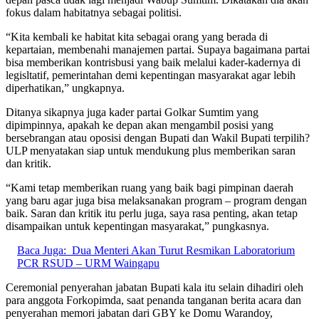
fokus dalam habitatnya sebagai politisi.
“Kita kembali ke habitat kita sebagai orang yang berada di
kepartaian, membenahi manajemen partai. Supaya bagaimana partai
bisa memberikan kontrisbusi yang baik melalui kader-kadernya di
legisltatif, pemerintahan demi kepentingan masyarakat agar lebih
diperhatikan,” ungkapnya.
Ditanya sikapnya juga kader partai Golkar Sumtim yang
dipimpinnya, apakah ke depan akan mengambil posisi yang
bersebrangan atau oposisi dengan Bupati dan Wakil Bupati terpilih?
ULP menyatakan siap untuk mendukung plus memberikan saran
dan kritik.
“Kami tetap memberikan ruang yang baik bagi pimpinan daerah
yang baru agar juga bisa melaksanakan program – program dengan
baik. Saran dan kritik itu perlu juga, saya rasa penting, akan tetap
disampaikan untuk kepentingan masyarakat,” pungkasnya.
Baca Juga:
Dua Menteri Akan Turut Resmikan Laboratorium
PCR RSUD – URM Waingapu
Ceremonial penyerahan jabatan Bupati kala itu selain dihadiri oleh
para anggota Forkopimda, saat penanda tanganan berita acara dan
penyerahan memori jabatan dari GBY ke Domu Warandoy,