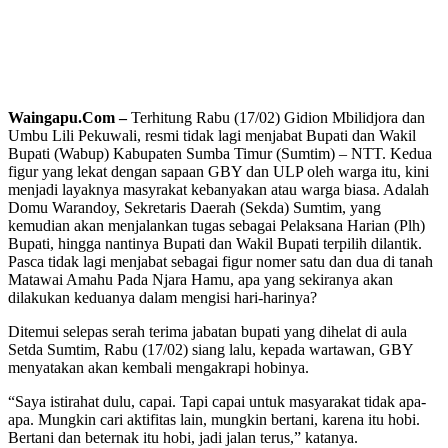
Waingapu.Com –
Terhitung Rabu (17/02) Gidion Mbilidjora dan
Umbu Lili Pekuwali, resmi tidak lagi menjabat Bupati dan Wakil
Bupati (Wabup) Kabupaten Sumba Timur (Sumtim) – NTT. Kedua
figur yang lekat dengan sapaan GBY dan ULP oleh warga itu, kini
menjadi layaknya masyrakat kebanyakan atau warga biasa. Adalah
Domu Warandoy, Sekretaris Daerah (Sekda) Sumtim, yang
kemudian akan menjalankan tugas sebagai Pelaksana Harian (Plh)
Bupati, hingga nantinya Bupati dan Wakil Bupati terpilih dilantik.
Pasca tidak lagi menjabat sebagai figur nomer satu dan dua di tanah
Matawai Amahu Pada Njara Hamu, apa yang sekiranya akan
dilakukan keduanya dalam mengisi hari-harinya?
Ditemui selepas serah terima jabatan bupati yang dihelat di aula
Setda Sumtim, Rabu (17/02) siang lalu, kepada wartawan, GBY
menyatakan akan kembali mengakrapi hobinya.
“Saya istirahat dulu, capai. Tapi capai untuk masyarakat tidak apa-
apa. Mungkin cari aktifitas lain, mungkin bertani, karena itu hobi.
Bertani dan beternak itu hobi, jadi jalan terus,” katanya.