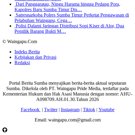
Dari Panggaratau, Ningu Harama hingga Pedang Pora,
Kapolres Baru Sumba Timur Dis…
Satresnarkoba Polres Sumba Timur Perketat Pengawasan di
Pelabuhan Waingapu, Cega…
Polisi Dalami Jaringan Distribusi Sopi Kiser di Alor, Dua
Pemilik Barang Bukti M…
© Waingapu.Com
Indeks Berita
Kebijakan dan Privasi
Redaksi
Portal Berita Sumba menyajikan berita-berita aktual seputaran
Sumba. Dikelola oleh PT. Waingapu Pride Media, terdaftar pada
Kementerian Hukum dan Hak Asasi Manusia dengan nomor: AHU-
A098709.AH.01.30.Tahun 2026
Facebook
|
Twitter
|
Instagram
|
Tiktok
|
Youtube
Email: waingapu.com@gmail.com