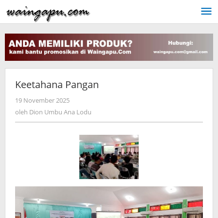
Lewati
ke
konten
Keetahana Pangan
oleh
19 November 2025
Dion
oleh
Dion Umbu Ana Lodu
Umbu
Ana
Lodu