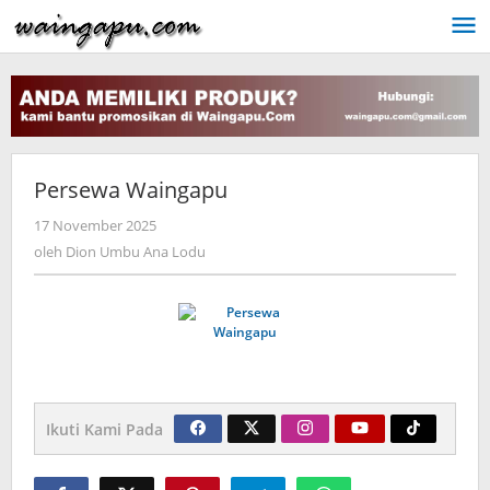
Lewati
ke
konten
Persewa Waingapu
oleh
17 November 2025
Dion
oleh
Dion Umbu Ana Lodu
Umbu
Ana
Lodu
Ikuti Kami Pada