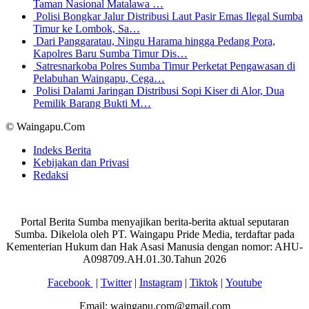
Taman Nasional Matalawa …
Polisi Bongkar Jalur Distribusi Laut Pasir Emas Ilegal Sumba
Timur ke Lombok, Sa…
Dari Panggaratau, Ningu Harama hingga Pedang Pora,
Kapolres Baru Sumba Timur Dis…
Satresnarkoba Polres Sumba Timur Perketat Pengawasan di
Pelabuhan Waingapu, Cega…
Polisi Dalami Jaringan Distribusi Sopi Kiser di Alor, Dua
Pemilik Barang Bukti M…
© Waingapu.Com
Indeks Berita
Kebijakan dan Privasi
Redaksi
Portal Berita Sumba menyajikan berita-berita aktual seputaran
Sumba. Dikelola oleh PT. Waingapu Pride Media, terdaftar pada
Kementerian Hukum dan Hak Asasi Manusia dengan nomor: AHU-
A098709.AH.01.30.Tahun 2026
Facebook
|
Twitter
|
Instagram
|
Tiktok
|
Youtube
Email: waingapu.com@gmail.com