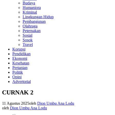
Budaya
Humaniora
Kriminal
Lingkungan Hidup
Pembangunan
Olahraga
Peternakan
Sosial
Sosok
Travel
Korupsi
Pendidikan
Ekonomi
Kesehatan
Pertanian
Politik
Opini
Advertorial
CURNAK 2
11 Agustus 2025
oleh
Dion Umbu Ana Lodu
oleh
Dion Umbu Ana Lodu