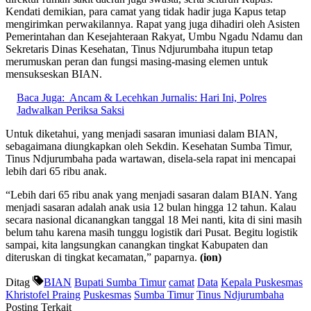
Kendati demikian, para camat yang tidak hadir juga Kapus tetap
mengirimkan perwakilannya. Rapat yang juga dihadiri oleh Asisten
Pemerintahan dan Kesejahteraan Rakyat, Umbu Ngadu Ndamu dan
Sekretaris Dinas Kesehatan, Tinus Ndjurumbaha itupun tetap
merumuskan peran dan fungsi masing-masing elemen untuk
mensukseskan BIAN.
Baca Juga:
Ancam & Lecehkan Jurnalis: Hari Ini, Polres
Jadwalkan Periksa Saksi
Untuk diketahui, yang menjadi sasaran imuniasi dalam BIAN,
sebagaimana diungkapkan oleh Sekdin. Kesehatan Sumba Timur,
Tinus Ndjurumbaha pada wartawan, disela-sela rapat ini mencapai
lebih dari 65 ribu anak.
“Lebih dari 65 ribu anak yang menjadi sasaran dalam BIAN. Yang
menjadi sasaran adalah anak usia 12 bulan hingga 12 tahun. Kalau
secara nasional dicanangkan tanggal 18 Mei nanti, kita di sini masih
belum tahu karena masih tunggu logistik dari Pusat. Begitu logistik
sampai, kita langsungkan canangkan tingkat Kabupaten dan
diteruskan di tingkat kecamatan,” paparnya.
(ion)
Ditag
BIAN
Bupati Sumba Timur
camat
Data
Kepala Puskesmas
Khristofel Praing
Puskesmas
Sumba Timur
Tinus Ndjurumbaha
Posting Terkait