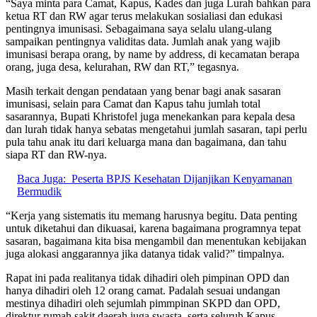
“Saya minta para Camat, Kapus, Kades dan juga Lurah bahkan para
ketua RT dan RW agar terus melakukan sosialiasi dan edukasi
pentingnya imunisasi. Sebagaimana saya selalu ulang-ulang
sampaikan pentingnya validitas data. Jumlah anak yang wajib
imunisasi berapa orang, by name by address, di kecamatan berapa
orang, juga desa, kelurahan, RW dan RT,” tegasnya.
Masih terkait dengan pendataan yang benar bagi anak sasaran
imunisasi, selain para Camat dan Kapus tahu jumlah total
sasarannya, Bupati Khristofel juga menekankan para kepala desa
dan lurah tidak hanya sebatas mengetahui jumlah sasaran, tapi perlu
pula tahu anak itu dari keluarga mana dan bagaimana, dan tahu
siapa RT dan RW-nya.
Baca Juga:
Peserta BPJS Kesehatan Dijanjikan Kenyamanan
Bermudik
“Kerja yang sistematis itu memang harusnya begitu. Data penting
untuk diketahui dan dikuasai, karena bagaimana programnya tepat
sasaran, bagaimana kita bisa mengambil dan menentukan kebijakan
juga alokasi anggarannya jika datanya tidak valid?” timpalnya.
Rapat ini pada realitanya tidak dihadiri oleh pimpinan OPD dan
hanya dihadiri oleh 12 orang camat. Padalah sesuai undangan
mestinya dihadiri oleh sejumlah pimmpinan SKPD dan OPD,
direktur rumah sakit daerah juga swasta, serta seluruh Kapus.