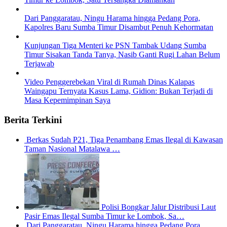
Dari Panggaratau, Ningu Harama hingga Pedang Pora,
Kapolres Baru Sumba Timur Disambut Penuh Kehormatan
Kunjungan Tiga Menteri ke PSN Tambak Udang Sumba
Timur Sisakan Tanda Tanya, Nasib Ganti Rugi Lahan Belum
Terjawab
Video Penggerebekan Viral di Rumah Dinas Kalapas
Waingapu Ternyata Kasus Lama, Gidion: Bukan Terjadi di
Masa Kepemimpinan Saya
Berita Terkini
Berkas Sudah P21, Tiga Penambang Emas Ilegal di Kawasan
Taman Nasional Matalawa …
Polisi Bongkar Jalur Distribusi Laut
Pasir Emas Ilegal Sumba Timur ke Lombok, Sa…
Dari Panggaratau, Ningu Harama hingga Pedang Pora,