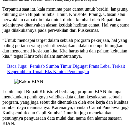
Terpantau saat itu, kala meminta para camat untuk berdiri, langsung
dihitung oleh Bupati Sumba Timur, Khristofel Praing. Utusan atau
perwakilan camat diminta untuk duduk kembali oleh Bupati dan
selanjutnya ditanyakan alasan ketidak hadiran camat. Hal yang sama
juga dilakukannya pada perwakilan dari Puskesmas.
“Untuk mencapai target dalam sebuah program pekerjaan, hal yang
paling pertama yang perlu dipersiapkan adalah memperhitungkan
dan mencermati kesiapan kita. Kita harus tahu dan paham kekuatan
kita,” tegas Khristofel dalam sambutannya.
Baca Juga:
Pemkab Sumba Timur Digugat Frans Leba, Terkait
Kepemilihan Tanah Eks Kantor Penerangan
Lebih lanjut Bupati Khristofel berharap, program BIAN itu juga
menekankan pentingnya validitas data dalam kesuksesan sebuah
program, yang juga sebut dia ditentukan oleh etos kerja dan kualitas
sumber daya manusianya. Karenanya, mantan Camat Pandawai juga
Kadispenduk dan Capil Sumba Timur itu juga menekankan
pentingnya penguasaan data mulai dari nama dan alamat sasaran
BIAN.