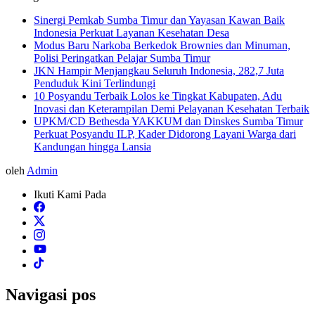
Sinergi Pemkab Sumba Timur dan Yayasan Kawan Baik
Indonesia Perkuat Layanan Kesehatan Desa
Modus Baru Narkoba Berkedok Brownies dan Minuman,
Polisi Peringatkan Pelajar Sumba Timur
JKN Hampir Menjangkau Seluruh Indonesia, 282,7 Juta
Penduduk Kini Terlindungi
10 Posyandu Terbaik Lolos ke Tingkat Kabupaten, Adu
Inovasi dan Keterampilan Demi Pelayanan Kesehatan Terbaik
UPKM/CD Bethesda YAKKUM dan Dinskes Sumba Timur
Perkuat Posyandu ILP, Kader Didorong Layani Warga dari
Kandungan hingga Lansia
oleh
Admin
Ikuti Kami Pada
Navigasi pos