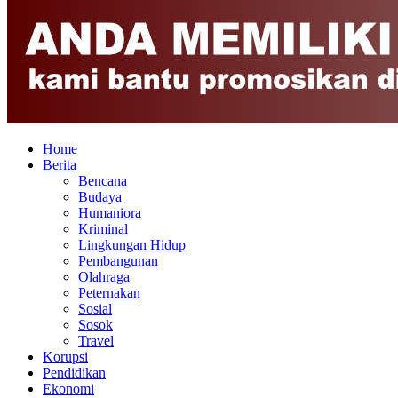
Home
Berita
Bencana
Budaya
Humaniora
Kriminal
Lingkungan Hidup
Pembangunan
Olahraga
Peternakan
Sosial
Sosok
Travel
Korupsi
Pendidikan
Ekonomi