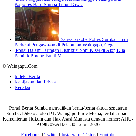
Kapolres Baru Sumba Timur Dis…
Satresnarkoba Polres Sumba Timur
Perketat Pengawasan di Pelabuhan Waingapu, Cega…
Polisi Dalami Jaringan Distribusi Sopi Kiser di Alor, Dua
Pemilik Barang Bukti M…
© Waingapu.Com
Indeks Berita
Kebijakan dan Privasi
Redaksi
Portal Berita Sumba menyajikan berita-berita aktual seputaran
Sumba. Dikelola oleh PT. Waingapu Pride Media, terdaftar pada
Kementerian Hukum dan Hak Asasi Manusia dengan nomor: AHU-
A098709.AH.01.30.Tahun 2026
Facebook
|
Twitter
|
Instagram
|
Tiktok
|
Youtube