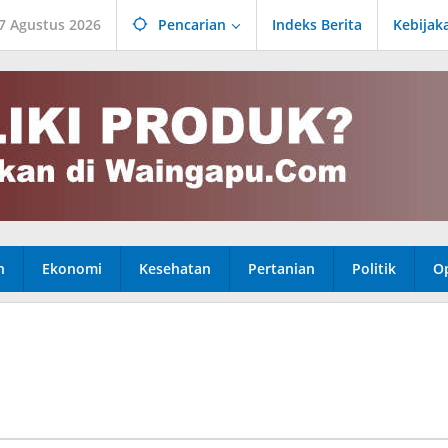
 7 Agustus 2026
Pencarian
Indeks Berita
Kebijak
n
Ekonomi
Kesehatan
Pertanian
Politik
Op