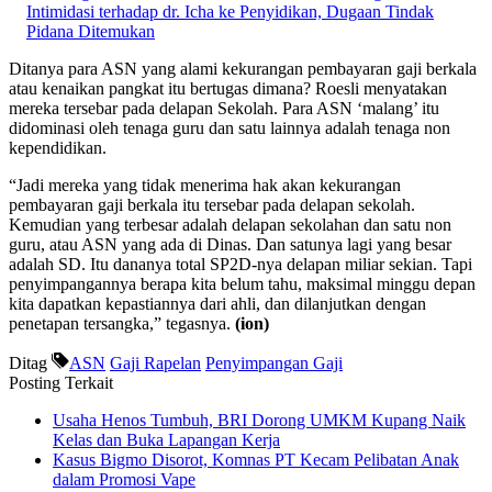
Intimidasi terhadap dr. Icha ke Penyidikan, Dugaan Tindak
Pidana Ditemukan
Ditanya para ASN yang alami kekurangan pembayaran gaji berkala
atau kenaikan pangkat itu bertugas dimana? Roesli menyatakan
mereka tersebar pada delapan Sekolah. Para ASN ‘malang’ itu
didominasi oleh tenaga guru dan satu lainnya adalah tenaga non
kependidikan.
“Jadi mereka yang tidak menerima hak akan kekurangan
pembayaran gaji berkala itu tersebar pada delapan sekolah.
Kemudian yang terbesar adalah delapan sekolahan dan satu non
guru, atau ASN yang ada di Dinas. Dan satunya lagi yang besar
adalah SD. Itu dananya total SP2D-nya delapan miliar sekian. Tapi
penyimpangannya berapa kita belum tahu, maksimal minggu depan
kita dapatkan kepastiannya dari ahli, dan dilanjutkan dengan
penetapan tersangka,” tegasnya.
(ion)
Ditag
ASN
Gaji Rapelan
Penyimpangan Gaji
Posting Terkait
Usaha Henos Tumbuh, BRI Dorong UMKM Kupang Naik
Kelas dan Buka Lapangan Kerja
Kasus Bigmo Disorot, Komnas PT Kecam Pelibatan Anak
dalam Promosi Vape