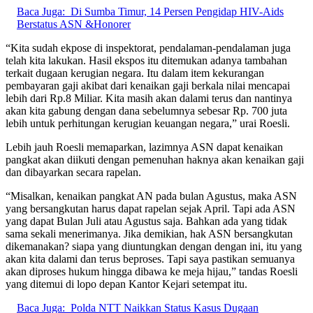
Baca Juga:
Di Sumba Timur, 14 Persen Pengidap HIV-Aids
Berstatus ASN &Honorer
“Kita sudah ekpose di inspektorat, pendalaman-pendalaman juga
telah kita lakukan. Hasil ekspos itu ditemukan adanya tambahan
terkait dugaan kerugian negara. Itu dalam item kekurangan
pembayaran gaji akibat dari kenaikan gaji berkala nilai mencapai
lebih dari Rp.8 Miliar. Kita masih akan dalami terus dan nantinya
akan kita gabung dengan dana sebelumnya sebesar Rp. 700 juta
lebih untuk perhitungan kerugian keuangan negara,” urai Roesli.
Lebih jauh Roesli memaparkan, lazimnya ASN dapat kenaikan
pangkat akan diikuti dengan pemenuhan haknya akan kenaikan gaji
dan dibayarkan secara rapelan.
“Misalkan, kenaikan pangkat AN pada bulan Agustus, maka ASN
yang bersangkutan harus dapat rapelan sejak April. Tapi ada ASN
yang dapat Bulan Juli atau Agustus saja. Bahkan ada yang tidak
sama sekali menerimanya. Jika demikian, hak ASN bersangkutan
dikemanakan? siapa yang diuntungkan dengan dengan ini, itu yang
akan kita dalami dan terus beproses. Tapi saya pastikan semuanya
akan diproses hukum hingga dibawa ke meja hijau,” tandas Roesli
yang ditemui di lopo depan Kantor Kejari setempat itu.
Baca Juga:
Polda NTT Naikkan Status Kasus Dugaan