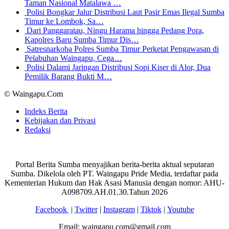
Taman Nasional Matalawa …
Polisi Bongkar Jalur Distribusi Laut Pasir Emas Ilegal Sumba
Timur ke Lombok, Sa…
Dari Panggaratau, Ningu Harama hingga Pedang Pora,
Kapolres Baru Sumba Timur Dis…
Satresnarkoba Polres Sumba Timur Perketat Pengawasan di
Pelabuhan Waingapu, Cega…
Polisi Dalami Jaringan Distribusi Sopi Kiser di Alor, Dua
Pemilik Barang Bukti M…
© Waingapu.Com
Indeks Berita
Kebijakan dan Privasi
Redaksi
Portal Berita Sumba menyajikan berita-berita aktual seputaran
Sumba. Dikelola oleh PT. Waingapu Pride Media, terdaftar pada
Kementerian Hukum dan Hak Asasi Manusia dengan nomor: AHU-
A098709.AH.01.30.Tahun 2026
Facebook
|
Twitter
|
Instagram
|
Tiktok
|
Youtube
Email: waingapu.com@gmail.com