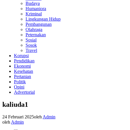
Budaya
Humaniora
Kriminal
Lingkungan Hidup
Pembangunan
Olahraga
Peternakan
Sosial
Sosok
Travel
Korupsi
Pendidikan
Ekonomi
Kesehatan
Pertanian
Politik
Opini
Advertorial
kaliuda1
24 Februari 2025
oleh
Admin
oleh
Admin