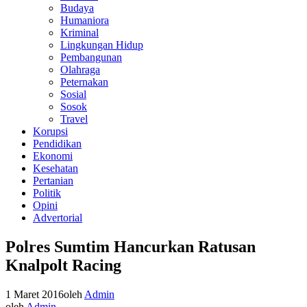
Budaya
Humaniora
Kriminal
Lingkungan Hidup
Pembangunan
Olahraga
Peternakan
Sosial
Sosok
Travel
Korupsi
Pendidikan
Ekonomi
Kesehatan
Pertanian
Politik
Opini
Advertorial
Polres Sumtim Hancurkan Ratusan
Knalpolt Racing
1 Maret 2016
oleh
Admin
oleh
Admin