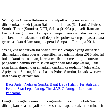
Waingapu.Com
– Ratusan unit knalpolt racing aneka merek,
dihancurkaan oleh jajaran Satuan Lalu Lintas (Sat-Lantas) Polres
Sumba Timur (Sumtim), NTT, Selasa (01/03) pagi tadi. Ratusan
knalpolt yang dihancurkan aparat dengan cara melindasnya dengan
alat berat itu dilaksanakan di depan Mapolres setempat, pasca acara
gelar pasukan dalam rangka operasi Simpatik Turangga 2016.
“Yang kita hancurkan ini adalah ratusan knalpolt yang disita dan
diamankan dalam operasi penertiban sepanjang tahun 2015 lalu. Ini
bukan kami musnahkan, karena masih akan menunggu putusan
pengadilan namun kita rusakan agar tidak bisa dipakai lagi, lalu
akan kami simpan dan amankan kembali ke gudang,” jelas AKP.
Apriyansah Sinatra, Kasat Lantas Polres Sumtim, kepada wartawan
usai acara gelar pasukan.
Baca Juga:
Nelayan Sumba Barat Daya Hilang Terjatuh dari
Perahu Saat Lepas Jaring, Tim SAR Gabungan Lakukan
Pencarian
Langkah penghancuran dan pengrusakan tersebut, imbuh Sinatra,
diharapkan bisa menjadi bukti keseriusan aparat dalam meminalisir