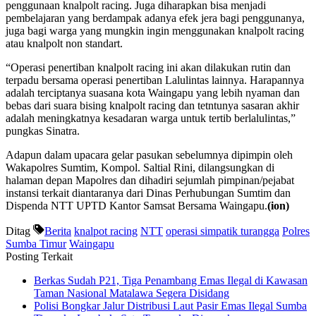
penggunaan knalpolt racing. Juga diharapkan bisa menjadi
pembelajaran yang berdampak adanya efek jera bagi penggunanya,
juga bagi warga yang mungkin ingin menggunakan knalpolt racing
atau knalpolt non standart.
“Operasi penertiban knalpolt racing ini akan dilakukan rutin dan
terpadu bersama operasi penertiban Lalulintas lainnya. Harapannya
adalah terciptanya suasana kota Waingapu yang lebih nyaman dan
bebas dari suara bising knalpolt racing dan tetntunya sasaran akhir
adalah meningkatnya kesadaran warga untuk tertib berlalulintas,”
pungkas Sinatra.
Adapun dalam upacara gelar pasukan sebelumnya dipimpin oleh
Wakapolres Sumtim, Kompol. Saltial Rini, dilangsungkan di
halaman depan Mapolres dan dihadiri sejumlah pimpinan/pejabat
instansi terkait diantaranya dari Dinas Perhubungan Sumtim dan
Dispenda NTT UPTD Kantor Samsat Bersama Waingapu.
(ion)
Ditag
Berita
knalpot racing
NTT
operasi simpatik turangga
Polres
Sumba Timur
Waingapu
Posting Terkait
Berkas Sudah P21, Tiga Penambang Emas Ilegal di Kawasan
Taman Nasional Matalawa Segera Disidang
Polisi Bongkar Jalur Distribusi Laut Pasir Emas Ilegal Sumba