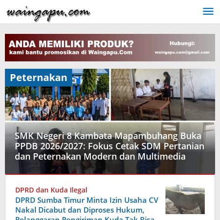
Lewati
ke
konten
Peternakan
SMK Negeri 8 Kambata Mapambuhang Buka
PPDB 2026/2027: Fokus Cetak SDM Pertanian
dan Peternakan Modern dan Multimedia
Berita
,
Pembangunan
,
DPRD dan Kuda Ilegal
Pendidikan
,
DPRD Sumba Timur Minta Izin Usaha CV
Peternakan
,
Nakal Dicabut dan Diproses Hukum,
Sosial
Pelanggaran Pengiriman Kuda Tak Bisa