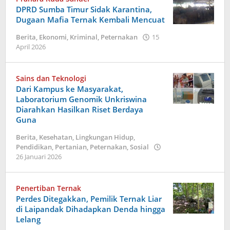
Lodu
DPRD Sumba Timur Sidak Karantina,
Dugaan Mafia Ternak Kembali Mencuat
Berita
,
Ekonomi
,
Kriminal
,
Peternakan
15
oleh
April 2026
Dion
Umbu
Ana
Sains dan Teknologi
Lodu
Dari Kampus ke Masyarakat,
Laboratorium Genomik Unkriswina
Diarahkan Hasilkan Riset Berdaya
Guna
Berita
,
Kesehatan
,
Lingkungan Hidup
,
Pendidikan
,
Pertanian
,
Peternakan
,
Sosial
oleh
26 Januari 2026
Dion
Umbu
Ana
Penertiban Ternak
Lodu
Perdes Ditegakkan, Pemilik Ternak Liar
di Laipandak Dihadapkan Denda hingga
Lelang