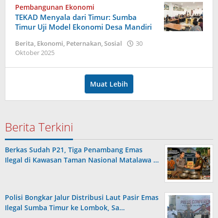
Ana
Pembangunan Ekonomi
Lodu
TEKAD Menyala dari Timur: Sumba
Timur Uji Model Ekonomi Desa Mandiri
Berita
,
Ekonomi
,
Peternakan
,
Sosial
30
oleh
Oktober 2025
Dion
Umbu
Ana
Muat Lebih
Lodu
Berita Terkini
Berkas Sudah P21, Tiga Penambang Emas
Ilegal di Kawasan Taman Nasional Matalawa …
Polisi Bongkar Jalur Distribusi Laut Pasir Emas
Ilegal Sumba Timur ke Lombok, Sa…