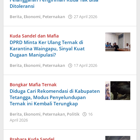
Ditoleransi
25
Mei
oleh
Berita
,
Ekonomi
,
Peternakan
27 April 2026
2026
Dion
oleh
Umbu
Dion
Ana
Kuda Sandel dan Mafia
Umbu
Lodu
DPRD Minta Ker Ulang Ternak di
Ana
Karantina Waingapu, Sinyal Kuat
Lodu
Dugaan Manipulasi?
oleh
Berita
,
Ekonomi
,
Peternakan
17 April 2026
Dion
Umbu
Ana
Bongkar Mafia Ternak
Lodu
Diduga Cari Rekomendasi di Kabupaten
Tetangga, Modus Penyelundupan
Ternak ini Kembali Terungkap
Berita
,
Ekonomi
,
Peternakan
,
Politik
16
oleh
April 2026
Dion
Umbu
Ana
Prahara Kuda Sandel