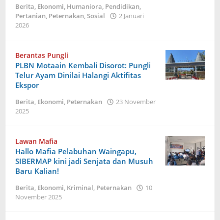
Berita
,
Ekonomi
,
Humaniora
,
Pendidikan
,
Pertanian
,
Peternakan
,
Sosial
2 Januari
oleh
2026
Dion
Umbu
Ana
Berantas Pungli
Lodu
PLBN Motaain Kembali Disorot: Pungli
Telur Ayam Dinilai Halangi Aktifitas
Ekspor
Berita
,
Ekonomi
,
Peternakan
23 November
oleh
2025
Dion
Umbu
Ana
Lawan Mafia
Lodu
Hallo Mafia Pelabuhan Waingapu,
SIBERMAP kini jadi Senjata dan Musuh
Baru Kalian!
Berita
,
Ekonomi
,
Kriminal
,
Peternakan
10
oleh
November 2025
Dion
Umbu