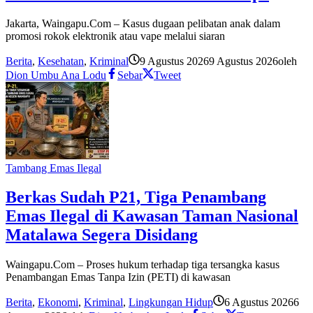
Jakarta, Waingapu.Com – Kasus dugaan pelibatan anak dalam
promosi rokok elektronik atau vape melalui siaran
Berita
,
Kesehatan
,
Kriminal
9 Agustus 2026
9 Agustus 2026
oleh
Dion Umbu Ana Lodu
Sebar
Tweet
Tambang Emas Ilegal
Berkas Sudah P21, Tiga Penambang
Emas Ilegal di Kawasan Taman Nasional
Matalawa Segera Disidang
Waingapu.Com – Proses hukum terhadap tiga tersangka kasus
Penambangan Emas Tanpa Izin (PETI) di kawasan
Berita
,
Ekonomi
,
Kriminal
,
Lingkungan Hidup
6 Agustus 2026
6