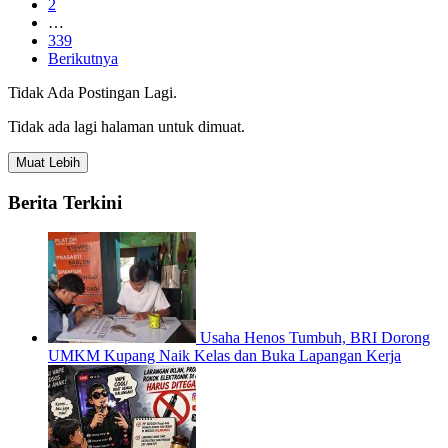
2
…
339
Berikutnya
Tidak Ada Postingan Lagi.
Tidak ada lagi halaman untuk dimuat.
Muat Lebih
Berita Terkini
Usaha Henos Tumbuh, BRI Dorong
UMKM Kupang Naik Kelas dan Buka Lapangan Kerja