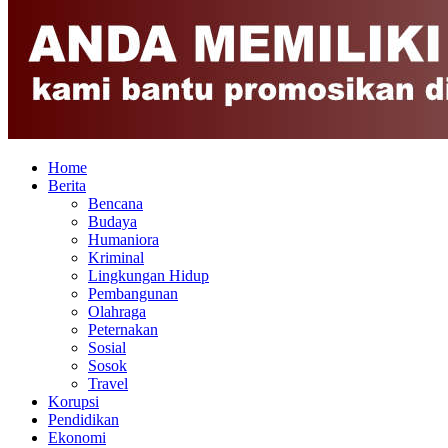
Home
Berita
Bencana
Budaya
Humaniora
Kriminal
Lingkungan Hidup
Pembangunan
Olahraga
Peternakan
Sosial
Sosok
Travel
Korupsi
Pendidikan
Ekonomi