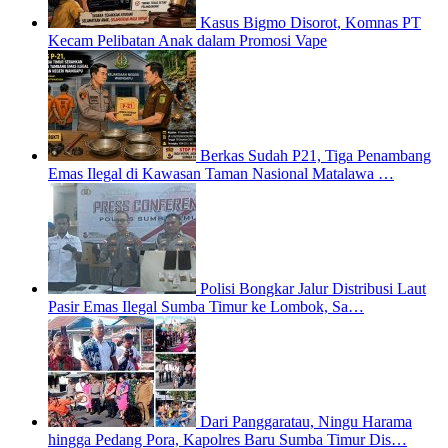
Kasus Bigmo Disorot, Komnas PT
Kecam Pelibatan Anak dalam Promosi Vape
Berkas Sudah P21, Tiga Penambang
Emas Ilegal di Kawasan Taman Nasional Matalawa …
Polisi Bongkar Jalur Distribusi Laut
Pasir Emas Ilegal Sumba Timur ke Lombok, Sa…
Dari Panggaratau, Ningu Harama
hingga Pedang Pora, Kapolres Baru Sumba Timur Dis…