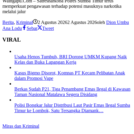
Waingapu.Com – Satresnarkoba Polres Sumba Timur terus
memperkuat pengawasan terhadap potensi masuknya narkotika
melalui jalur
Berita
,
Kriminal
2 Agustus 2026
2 Agustus 2026
oleh
Dion Umbu
Ana Lodu
Sebar
Tweet
VIRAL
Usaha Henos Tumbuh, BRI Dorong UMKM Kupang Naik
Kelas dan Buka Lapangan Kerja
Kasus Bigmo Disorot, Komnas PT Kecam Pelibatan Anak
dalam Promosi Vape
Berkas Sudah P21, Tiga Penambang Emas Ilegal di Kawasan
Taman Nasional Matalawa Segera Disidang
Polisi Bongkar Jalur Distribusi Laut Pasir Emas Ilegal Sumba
Timur ke Lombok, Satu Tersangka Diamank…
Miras dan Kriminal