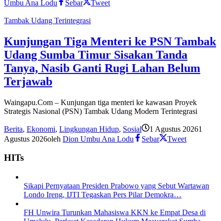
Umbu Ana Lodu
Sebar
Tweet
Tambak Udang Terintegrasi
Kunjungan Tiga Menteri ke PSN Tambak
Udang Sumba Timur Sisakan Tanda
Tanya, Nasib Ganti Rugi Lahan Belum
Terjawab
Waingapu.Com – Kunjungan tiga menteri ke kawasan Proyek
Strategis Nasional (PSN) Tambak Udang Modern Terintegrasi
Berita
,
Ekonomi
,
Lingkungan Hidup
,
Sosial
1 Agustus 2026
1
Agustus 2026
oleh
Dion Umbu Ana Lodu
Sebar
Tweet
HITs
Sikapi Pernyataan Presiden Prabowo yang Sebut Wartawan
Londo Ireng, IJTI Tegaskan Pers Pilar Demokra…
FH Unwira Turunkan Mahasiswa KKN ke Empat Desa di