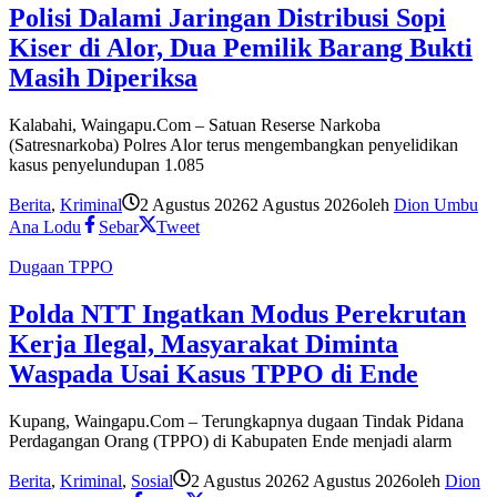
Polisi Dalami Jaringan Distribusi Sopi
Kiser di Alor, Dua Pemilik Barang Bukti
Masih Diperiksa
Kalabahi, Waingapu.Com – Satuan Reserse Narkoba
(Satresnarkoba) Polres Alor terus mengembangkan penyelidikan
kasus penyelundupan 1.085
Berita
,
Kriminal
2 Agustus 2026
2 Agustus 2026
oleh
Dion Umbu
Ana Lodu
Sebar
Tweet
Dugaan TPPO
Polda NTT Ingatkan Modus Perekrutan
Kerja Ilegal, Masyarakat Diminta
Waspada Usai Kasus TPPO di Ende
Kupang, Waingapu.Com – Terungkapnya dugaan Tindak Pidana
Perdagangan Orang (TPPO) di Kabupaten Ende menjadi alarm
Berita
,
Kriminal
,
Sosial
2 Agustus 2026
2 Agustus 2026
oleh
Dion