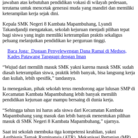
jawaban atas kebutuhan pendidikan vokasi di wilayah pedesaan,
terutama untuk mencetak generasi muda yang mandiri dan memiliki
keterampilan kerja sejak dini.
Kepala SMK Negeri 8 Kambata Mapambuhang, Lyandi
Takandjandji mengatakan, sekolah kejuruan menjadi pilihan tepat
bagi siswa yang ingin memiliki keterampilan praktis sekaligus
peluang melanjutkan pendidikan ke perguruan tinggi.
Baca Juga:
Dugaan Penyelewengan Dana Ramai di Medsos,
Kades Patawang Tanggapi dengan Iman
“Wujud dari memilih masuk SMK yakni karena masuk SMK sudah
diasah keterampilan siswa, praktik lebih banyak, bisa langsung kerja
dan kuliah, lebih spesifik,” tandasnya.
Ia menegaskan, pihak sekolah terus mendorong agar lulusan SMP di
Kecamatan Kambata Mapambuhang lebih banyak memilih
pendidikan kejuruan agar mampu bersaing di dunia kerja.
“Sehingga tahun ini harus ada siswa dari Kecamatan Kambata
Mapambuhang yang masuk dan lebih banyak menentukan pilihan
masuk di SMK Negeri 8 Kambata Mapambuhang,” ujarnya.
Saat ini sekolah membuka tiga kompetensi keahlian, yakni
Agribisnis Ternak Ruminansia (ATR), Mekanisasi Pertanian (MP),