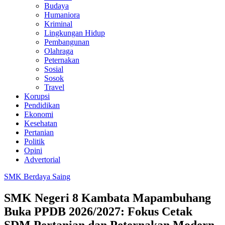
Budaya
Humaniora
Kriminal
Lingkungan Hidup
Pembangunan
Olahraga
Peternakan
Sosial
Sosok
Travel
Korupsi
Pendidikan
Ekonomi
Kesehatan
Pertanian
Politik
Opini
Advertorial
SMK Berdaya Saing
SMK Negeri 8 Kambata Mapambuhang
Buka PPDB 2026/2027: Fokus Cetak
SDM Pertanian dan Peternakan Modern