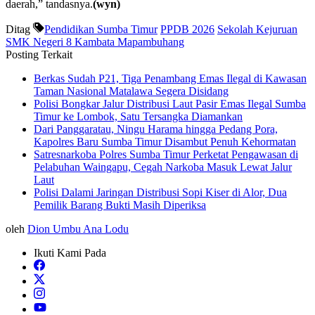
daerah,” tandasnya.
(wyn)
Ditag
Pendidikan Sumba Timur
PPDB 2026
Sekolah Kejuruan
SMK Negeri 8 Kambata Mapambuhang
Posting Terkait
Berkas Sudah P21, Tiga Penambang Emas Ilegal di Kawasan
Taman Nasional Matalawa Segera Disidang
Polisi Bongkar Jalur Distribusi Laut Pasir Emas Ilegal Sumba
Timur ke Lombok, Satu Tersangka Diamankan
Dari Panggaratau, Ningu Harama hingga Pedang Pora,
Kapolres Baru Sumba Timur Disambut Penuh Kehormatan
Satresnarkoba Polres Sumba Timur Perketat Pengawasan di
Pelabuhan Waingapu, Cegah Narkoba Masuk Lewat Jalur
Laut
Polisi Dalami Jaringan Distribusi Sopi Kiser di Alor, Dua
Pemilik Barang Bukti Masih Diperiksa
oleh
Dion Umbu Ana Lodu
Ikuti Kami Pada