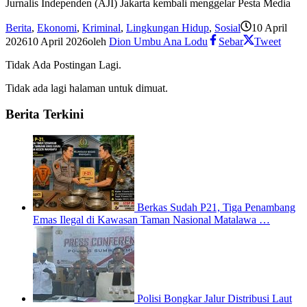
Jurnalis Independen (AJI) Jakarta kembali menggelar Pesta Media
Berita
,
Ekonomi
,
Kriminal
,
Lingkungan Hidup
,
Sosial
10 April
2026
10 April 2026
oleh
Dion Umbu Ana Lodu
Sebar
Tweet
Tidak Ada Postingan Lagi.
Tidak ada lagi halaman untuk dimuat.
Berita Terkini
Berkas Sudah P21, Tiga Penambang
Emas Ilegal di Kawasan Taman Nasional Matalawa …
Polisi Bongkar Jalur Distribusi Laut