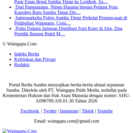
Pasir Emas Ilegal Sumba Timur ke Lombok, Sa…
Dari Panggaratau, Ningu Harama hingga Pedang Pora,
Kapolres Baru Sumba Timur Dis…
Satresnarkoba Polres Sumba Timur Perketat Pengawasan di
Pelabuhan Waingapu, Cega…
Polisi Dalami Jaringan Distribusi Sopi Kiser di Alor, Dua
Pemilik Barang Bukti M…
© Waingapu.Com
Indeks Berita
Kebijakan dan Privasi
Redaksi
Portal Berita Sumba menyajikan berita-berita aktual seputaran
Sumba. Dikelola oleh PT. Waingapu Pride Media, terdaftar pada
Kementerian Hukum dan Hak Asasi Manusia dengan nomor: AHU-
A098709.AH.01.30.Tahun 2026
Facebook
|
Twitter
|
Instagram
|
Tiktok
|
Youtube
Email: waingapu.com@gmail.com