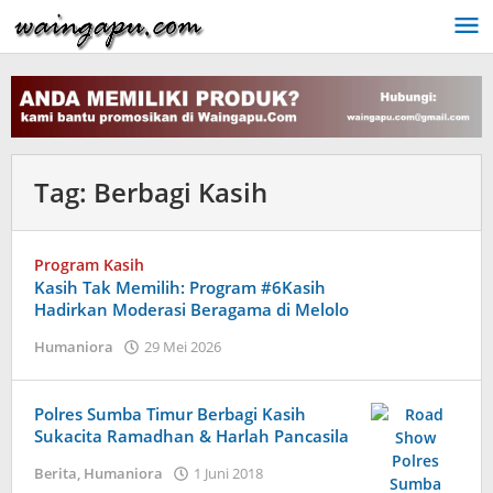
Lewati
ke
konten
Tag:
Berbagi Kasih
Program Kasih
Kasih Tak Memilih: Program #6Kasih
Hadirkan Moderasi Beragama di Melolo
oleh
Humaniora
29 Mei 2026
Admin
Polres Sumba Timur Berbagi Kasih
Sukacita Ramadhan & Harlah Pancasila
oleh
Berita
,
Humaniora
1 Juni 2018
Admin