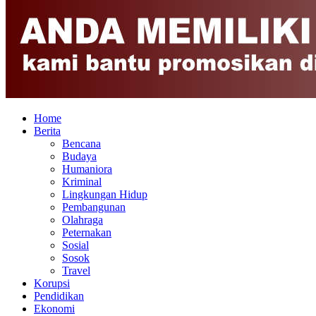
Home
Berita
Bencana
Budaya
Humaniora
Kriminal
Lingkungan Hidup
Pembangunan
Olahraga
Peternakan
Sosial
Sosok
Travel
Korupsi
Pendidikan
Ekonomi