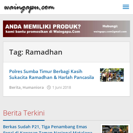
Lewati
ke
konten
Tag:
Ramadhan
Polres Sumba Timur Berbagi Kasih
Sukacita Ramadhan & Harlah Pancasila
oleh
Berita
,
Humaniora
1 Juni 2018
Admin
Berita Terkini
Berkas Sudah P21, Tiga Penambang Emas
Ilegal di Kawasan Taman Nasional Matalawa …