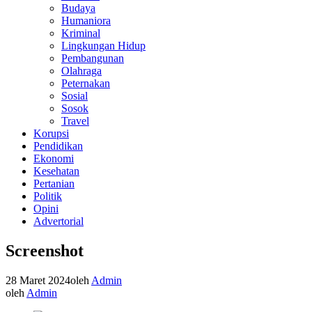
Budaya
Humaniora
Kriminal
Lingkungan Hidup
Pembangunan
Olahraga
Peternakan
Sosial
Sosok
Travel
Korupsi
Pendidikan
Ekonomi
Kesehatan
Pertanian
Politik
Opini
Advertorial
Screenshot
28 Maret 2024
oleh
Admin
oleh
Admin