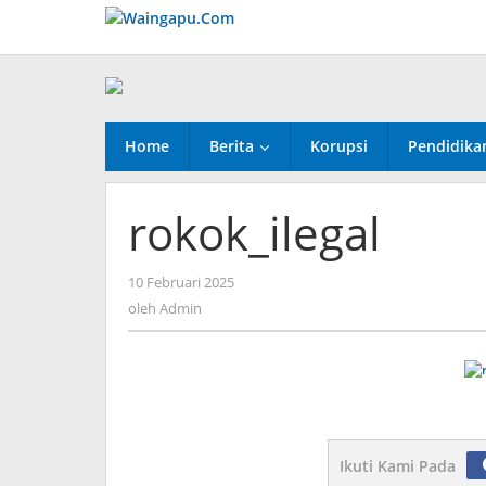
Lewati
ke
konten
Home
Berita
Korupsi
Pendidika
rokok_ilegal
oleh
10 Februari 2025
Admin
oleh
Admin
Ikuti Kami Pada