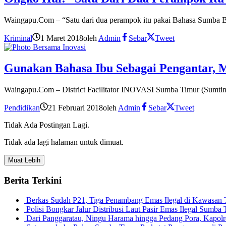
Waingapu.Com – “Satu dari dua perampok itu pakai Bahasa Sumba B
Kriminal
1 Maret 2018
oleh
Admin
Sebar
Tweet
Gunakan Bahasa Ibu Sebagai Pengantar, 
Waingapu.Com – District Facilitator INOVASI Sumba Timur (Sumtim)
Pendidikan
21 Februari 2018
oleh
Admin
Sebar
Tweet
Tidak Ada Postingan Lagi.
Tidak ada lagi halaman untuk dimuat.
Muat Lebih
Berita Terkini
Berkas Sudah P21, Tiga Penambang Emas Ilegal di Kawasan
Polisi Bongkar Jalur Distribusi Laut Pasir Emas Ilegal Sum
Dari Panggaratau, Ningu Harama hingga Pedang Pora, Kapo