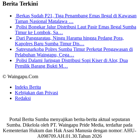
Berita Terkini
Berkas Sudah P21, Tiga Penambang Emas Ilegal di Kawasan
Taman Nasional Matalawa …
Polisi Bongkar Jalur Distribusi Laut Pasir Emas Ilegal Sumba
Timur ke Lombok, Sa…
Dari Panggaratau, Ningu Harama hingga Pedang Pora,
Kapolres Baru Sumba Timur Dis…
Satresnarkoba Polres Sumba Timur Perketat Pengawasan di
Pelabuhan Waingapu, Cega…
Polisi Dalami Jaringan Distribusi Sopi Kiser di Alor, Dua
Pemilik Barang Bukti M…
© Waingapu.Com
Indeks Berita
Kebijakan dan Privasi
Redaksi
Portal Berita Sumba menyajikan berita-berita aktual seputaran
Sumba. Dikelola oleh PT. Waingapu Pride Media, terdaftar pada
Kementerian Hukum dan Hak Asasi Manusia dengan nomor: AHU-
A098709.AH.01.30.Tahun 2026