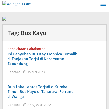
Lewati
ke
konten
Tag:
Bus Kayu
Kecelakaan Lakalantas
Ini Penyebab Bus Kayu Monica Terbalik
di Tanjakan Terjal di Kecamatan
Tabundung
oleh
Bencana
15 Mei 2023
Admin
Dua Laka Lantas Terjadi di Sumba
Timur, Bus Kayu di Tanarara, Fortuner
di Wanga
oleh
Bencana
27 Agustus 2022
Admin