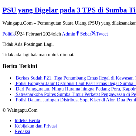
PSU yang Digelar pada 3 TPS di Sumba Ti
Waingapu.Com – Pemungutan Suara Ulang (PSU) yang dilaksanakan
Politik
24 Februari 2024
oleh
Admin
Sebar
Tweet
Tidak Ada Postingan Lagi.
Tidak ada lagi halaman untuk dimuat.
Berita Terkini
Berkas Sudah P21, Tiga Penambang Emas Ilegal di Kawasan
Polisi Bongkar Jalur Distribusi Laut Pasir Emas Ilegal Sum
Dari Panggaratau, Ningu Harama hingga Pedang Pora, Kapo
Satresnarkoba Polres Sumba Timur Perketat Pengawasan di 
Polisi Dalami Jaringan Distribusi Sopi Kiser di Alor, Dua P
© Waingapu.Com
Indeks Berita
Kebijakan dan Privasi
Redaksi