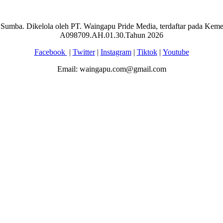
aran Sumba. Dikelola oleh PT. Waingapu Pride Media, terdaftar pada 
A098709.AH.01.30.Tahun 2026
Facebook
|
Twitter
|
Instagram
|
Tiktok
|
Youtube
Email: waingapu.com@gmail.com