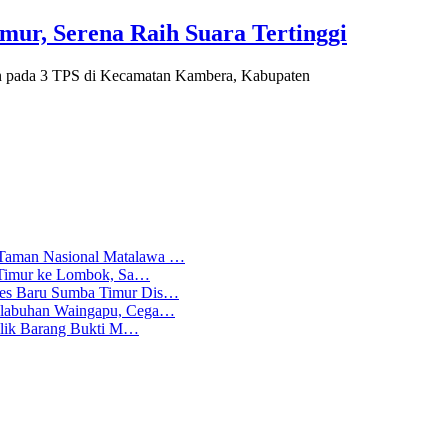
mur, Serena Raih Suara Tertinggi
 pada 3 TPS di Kecamatan Kambera, Kabupaten
 Taman Nasional Matalawa …
ba Timur ke Lombok, Sa…
lres Baru Sumba Timur Dis…
Pelabuhan Waingapu, Cega…
emilik Barang Bukti M…