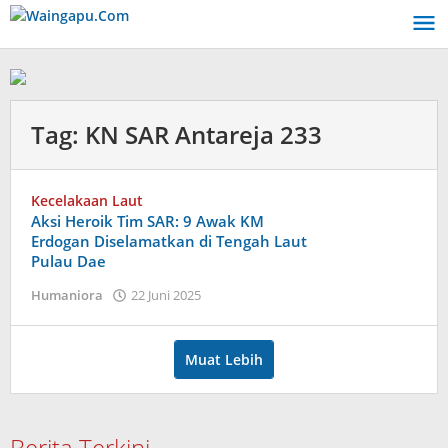
Lewati
ke
konten
Tag:
KN SAR Antareja 233
Kecelakaan Laut
Aksi Heroik Tim SAR: 9 Awak KM
Erdogan Diselamatkan di Tengah Laut
Pulau Dae
oleh
Humaniora
22 Juni 2025
Dion
Umbu
Ana
Muat Lebih
Lodu
Berita Terkini