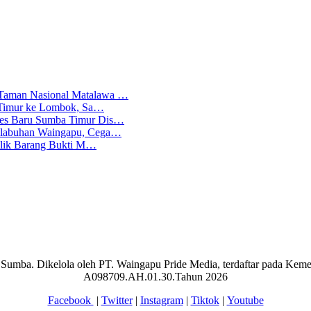
 Taman Nasional Matalawa …
ba Timur ke Lombok, Sa…
lres Baru Sumba Timur Dis…
Pelabuhan Waingapu, Cega…
emilik Barang Bukti M…
aran Sumba. Dikelola oleh PT. Waingapu Pride Media, terdaftar pada 
A098709.AH.01.30.Tahun 2026
Facebook
|
Twitter
|
Instagram
|
Tiktok
|
Youtube