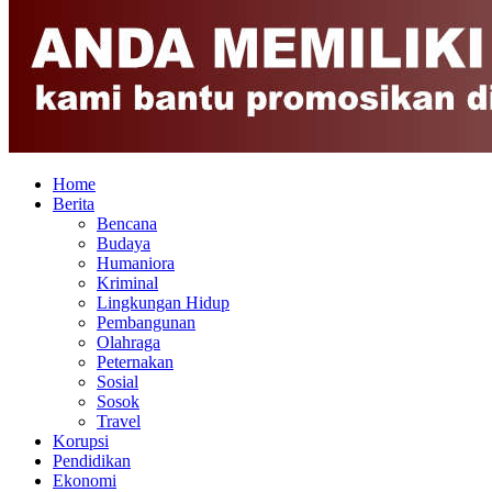
Home
Berita
Bencana
Budaya
Humaniora
Kriminal
Lingkungan Hidup
Pembangunan
Olahraga
Peternakan
Sosial
Sosok
Travel
Korupsi
Pendidikan
Ekonomi