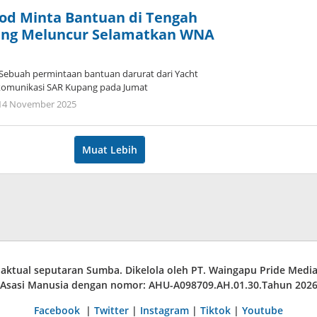
Lodu
Pod Minta Bantuan di Tengah
ang Meluncur Selamatkan WNA
ebuah permintaan bantuan darurat dari Yacht
omunikasi SAR Kupang pada Jumat
oleh
14 November 2025
Dion
Umbu
Ana
Muat Lebih
Lodu
a aktual seputaran Sumba. Dikelola oleh PT. Waingapu Pride Med
Asasi Manusia dengan nomor: AHU-A098709.AH.01.30.Tahun 202
Facebook
|
Twitter
|
Instagram
|
Tiktok
|
Youtube