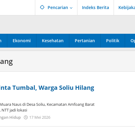
Pencarian
Indeks Berita
Kebijak
n
Ekonomi
Kesehatan
Pertanian
Politik
Op
pang
nta Tumbal, Warga Soliu Hilang
uara Naus di Desa Soliu, Kecamatan Amfoang Barat
NTT jadi lokasi
oleh
ngan Hidup
17 Mei 2026
Dion
Umbu
Ana