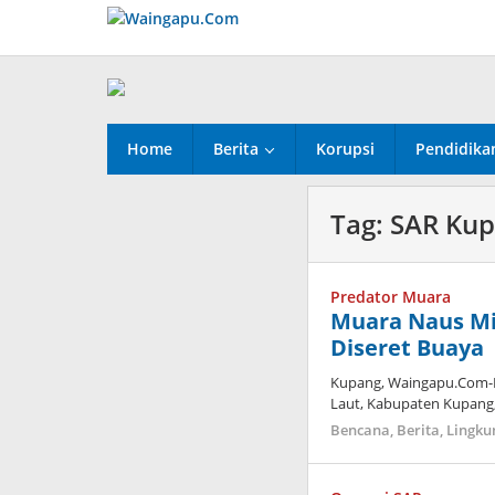
Lewati
ke
konten
Home
Berita
Korupsi
Pendidika
Tag:
SAR Ku
Predator Muara
Muara Naus Mi
Diseret Buaya
Kupang, Waingapu.Com-M
Laut, Kabupaten Kupang, 
Bencana
,
Berita
,
Lingku