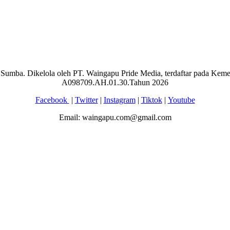
aran Sumba. Dikelola oleh PT. Waingapu Pride Media, terdaftar pada 
A098709.AH.01.30.Tahun 2026
Facebook
|
Twitter
|
Instagram
|
Tiktok
|
Youtube
Email: waingapu.com@gmail.com