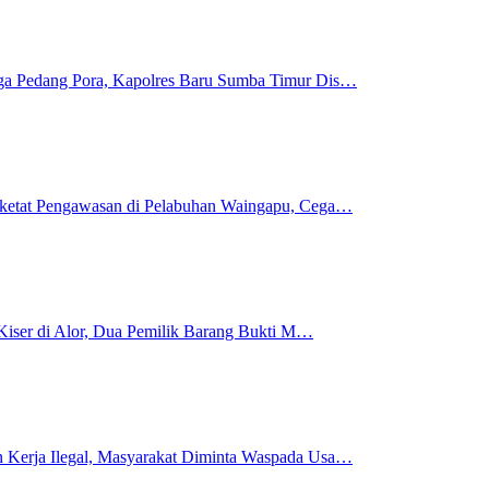
gga Pedang Pora, Kapolres Baru Sumba Timur Dis…
rketat Pengawasan di Pelabuhan Waingapu, Cega…
i Kiser di Alor, Dua Pemilik Barang Bukti M…
 Kerja Ilegal, Masyarakat Diminta Waspada Usa…