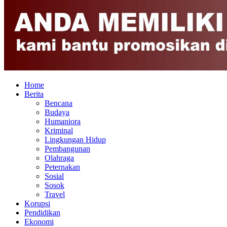
Home
Berita
Bencana
Budaya
Humaniora
Kriminal
Lingkungan Hidup
Pembangunan
Olahraga
Peternakan
Sosial
Sosok
Travel
Korupsi
Pendidikan
Ekonomi