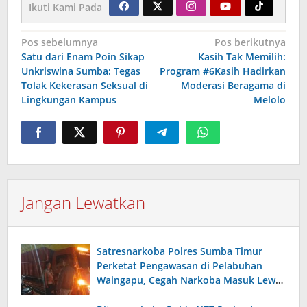
Ikuti Kami Pada
Navigasi
Pos sebelumnya
Pos berikutnya
Satu dari Enam Poin Sikap
Kasih Tak Memilih:
pos
Unkriswina Sumba: Tegas
Program #6Kasih Hadirkan
Tolak Kekerasan Seksual di
Moderasi Beragama di
Lingkungan Kampus
Melolo
Jangan Lewatkan
Satresnarkoba Polres Sumba Timur
Perketat Pengawasan di Pelabuhan
Waingapu, Cegah Narkoba Masuk Lewat
Jalur Laut