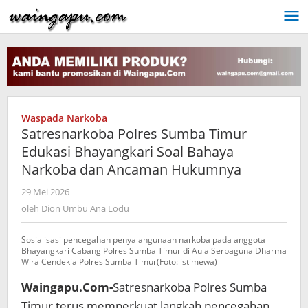
Lewati
ke
konten
Waspada Narkoba
Satresnarkoba Polres Sumba Timur
Edukasi Bhayangkari Soal Bahaya
Narkoba dan Ancaman Hukumnya
oleh
29 Mei 2026
Dion
oleh
Dion Umbu Ana Lodu
Umbu
Ana
Sosialisasi pencegahan penyalahgunaan narkoba pada anggota
Lodu
Bhayangkari Cabang Polres Sumba Timur di Aula Serbaguna Dharma
Wira Cendekia Polres Sumba Timur(Foto: istimewa)
Waingapu.Com-
Satresnarkoba Polres Sumba
Timur terus memperkuat langkah pencegahan