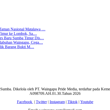
 Taman Nasional Matalawa …
ba Timur ke Lombok, Sa…
lres Baru Sumba Timur Dis…
Pelabuhan Waingapu, Cega…
emilik Barang Bukti M…
aran Sumba. Dikelola oleh PT. Waingapu Pride Media, terdaftar pada 
A098709.AH.01.30.Tahun 2026
Facebook
|
Twitter
|
Instagram
|
Tiktok
|
Youtube