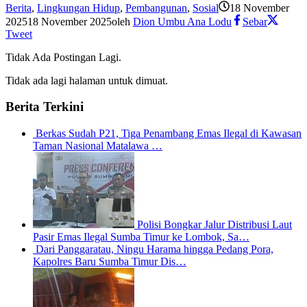
Berita
,
Lingkungan Hidup
,
Pembangunan
,
Sosial
18 November
2025
18 November 2025
oleh
Dion Umbu Ana Lodu
Sebar
Tweet
Tidak Ada Postingan Lagi.
Tidak ada lagi halaman untuk dimuat.
Berita Terkini
Berkas Sudah P21, Tiga Penambang Emas Ilegal di Kawasan
Taman Nasional Matalawa …
Polisi Bongkar Jalur Distribusi Laut
Pasir Emas Ilegal Sumba Timur ke Lombok, Sa…
Dari Panggaratau, Ningu Harama hingga Pedang Pora,
Kapolres Baru Sumba Timur Dis…