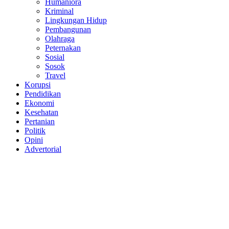
Humaniora
Kriminal
Lingkungan Hidup
Pembangunan
Olahraga
Peternakan
Sosial
Sosok
Travel
Korupsi
Pendidikan
Ekonomi
Kesehatan
Pertanian
Politik
Opini
Advertorial