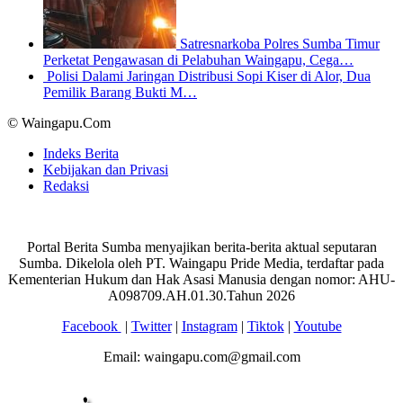
Satresnarkoba Polres Sumba Timur
Perketat Pengawasan di Pelabuhan Waingapu, Cega…
Polisi Dalami Jaringan Distribusi Sopi Kiser di Alor, Dua
Pemilik Barang Bukti M…
© Waingapu.Com
Indeks Berita
Kebijakan dan Privasi
Redaksi
Portal Berita Sumba menyajikan berita-berita aktual seputaran
Sumba. Dikelola oleh PT. Waingapu Pride Media, terdaftar pada
Kementerian Hukum dan Hak Asasi Manusia dengan nomor: AHU-
A098709.AH.01.30.Tahun 2026
Facebook
|
Twitter
|
Instagram
|
Tiktok
|
Youtube
Email: waingapu.com@gmail.com