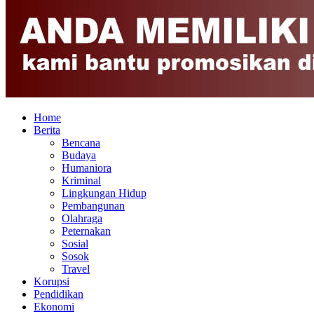
Home
Berita
Bencana
Budaya
Humaniora
Kriminal
Lingkungan Hidup
Pembangunan
Olahraga
Peternakan
Sosial
Sosok
Travel
Korupsi
Pendidikan
Ekonomi