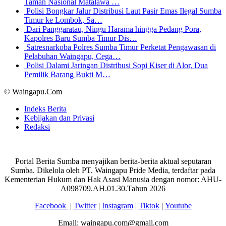
Taman Nasional Matalawa …
Polisi Bongkar Jalur Distribusi Laut Pasir Emas Ilegal Sumba
Timur ke Lombok, Sa…
Dari Panggaratau, Ningu Harama hingga Pedang Pora,
Kapolres Baru Sumba Timur Dis…
Satresnarkoba Polres Sumba Timur Perketat Pengawasan di
Pelabuhan Waingapu, Cega…
Polisi Dalami Jaringan Distribusi Sopi Kiser di Alor, Dua
Pemilik Barang Bukti M…
© Waingapu.Com
Indeks Berita
Kebijakan dan Privasi
Redaksi
Portal Berita Sumba menyajikan berita-berita aktual seputaran
Sumba. Dikelola oleh PT. Waingapu Pride Media, terdaftar pada
Kementerian Hukum dan Hak Asasi Manusia dengan nomor: AHU-
A098709.AH.01.30.Tahun 2026
Facebook
|
Twitter
|
Instagram
|
Tiktok
|
Youtube
Email: waingapu.com@gmail.com