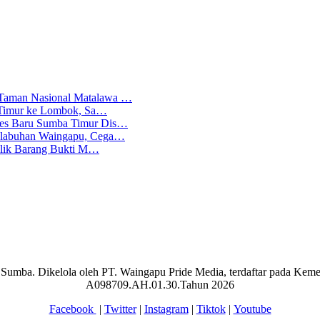
 Taman Nasional Matalawa …
ba Timur ke Lombok, Sa…
lres Baru Sumba Timur Dis…
Pelabuhan Waingapu, Cega…
emilik Barang Bukti M…
aran Sumba. Dikelola oleh PT. Waingapu Pride Media, terdaftar pada 
A098709.AH.01.30.Tahun 2026
Facebook
|
Twitter
|
Instagram
|
Tiktok
|
Youtube