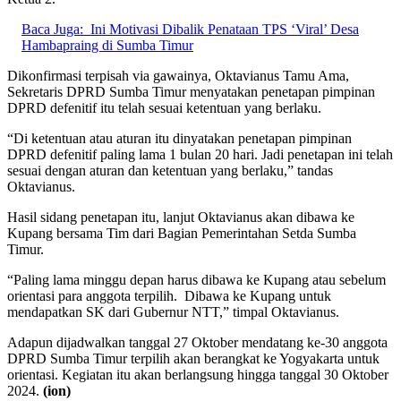
Baca Juga:
Ini Motivasi Dibalik Penataan TPS ‘Viral’ Desa
Hambapraing di Sumba Timur
Dikonfirmasi terpisah via gawainya, Oktavianus Tamu Ama,
Sekretaris DPRD Sumba Timur menyatakan penetapan pimpinan
DPRD defenitif itu telah sesuai ketentuan yang berlaku.
“Di ketentuan atau aturan itu dinyatakan penetapan pimpinan
DPRD defenitif paling lama 1 bulan 20 hari. Jadi penetapan ini telah
sesuai dengan aturan dan ketentuan yang berlaku,” tandas
Oktavianus.
Hasil sidang penetapan itu, lanjut Oktavianus akan dibawa ke
Kupang bersama Tim dari Bagian Pemerintahan Setda Sumba
Timur.
“Paling lama minggu depan harus dibawa ke Kupang atau sebelum
orientasi para anggota terpilih. Dibawa ke Kupang untuk
mendapatkan SK dari Gubernur NTT,” timpal Oktavianus.
Adapun dijadwalkan tanggal 27 Oktober mendatang ke-30 anggota
DPRD Sumba Timur terpilih akan berangkat ke Yogyakarta untuk
orientasi. Kegiatan itu akan berlangsung hingga tanggal 30 Oktober
2024.
(ion)