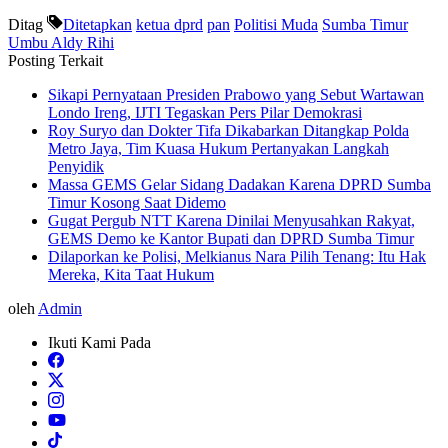
Ditag
Ditetapkan
ketua dprd
pan
Politisi Muda
Sumba Timur
Umbu Aldy Rihi
Posting Terkait
Sikapi Pernyataan Presiden Prabowo yang Sebut Wartawan
Londo Ireng, IJTI Tegaskan Pers Pilar Demokrasi
Roy Suryo dan Dokter Tifa Dikabarkan Ditangkap Polda
Metro Jaya, Tim Kuasa Hukum Pertanyakan Langkah
Penyidik
Massa GEMS Gelar Sidang Dadakan Karena DPRD Sumba
Timur Kosong Saat Didemo
Gugat Pergub NTT Karena Dinilai Menyusahkan Rakyat,
GEMS Demo ke Kantor Bupati dan DPRD Sumba Timur
Dilaporkan ke Polisi, Melkianus Nara Pilih Tenang: Itu Hak
Mereka, Kita Taat Hukum
oleh
Admin
Ikuti Kami Pada