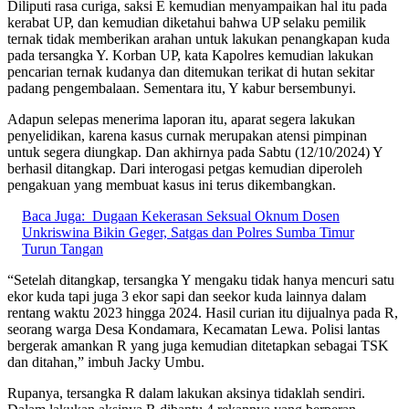
Diliputi rasa curiga, saksi E kemudian menyampaikan hal itu pada
kerabat UP, dan kemudian diketahui bahwa UP selaku pemilik
ternak tidak memberikan arahan untuk lakukan penangkapan kuda
pada tersangka Y. Korban UP, kata Kapolres kemudian lakukan
pencarian ternak kudanya dan ditemukan terikat di hutan sekitar
padang pengembalaan. Sementara itu, Y kabur bersembunyi.
Adapun selepas menerima laporan itu, aparat segera lakukan
penyelidikan, karena kasus curnak merupakan atensi pimpinan
untuk segera diungkap. Dan akhirnya pada Sabtu (12/10/2024) Y
berhasil ditangkap. Dari interogasi petgas kemudian diperoleh
pengakuan yang membuat kasus ini terus dikembangkan.
Baca Juga:
Dugaan Kekerasan Seksual Oknum Dosen
Unkriswina Bikin Geger, Satgas dan Polres Sumba Timur
Turun Tangan
“Setelah ditangkap, tersangka Y mengaku tidak hanya mencuri satu
ekor kuda tapi juga 3 ekor sapi dan seekor kuda lainnya dalam
rentang waktu 2023 hingga 2024. Hasil curian itu dijualnya pada R,
seorang warga Desa Kondamara, Kecamatan Lewa. Polisi lantas
bergerak amankan R yang juga kemudian ditetapkan sebagai TSK
dan ditahan,” imbuh Jacky Umbu.
Rupanya, tersangka R dalam lakukan aksinya tidaklah sendiri.