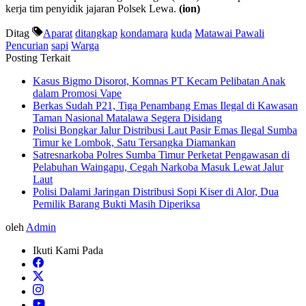
kerja tim penyidik jajaran Polsek Lewa.
(ion)
Ditag
Aparat
ditangkap
kondamara
kuda
Matawai Pawali
Pencurian
sapi
Warga
Posting Terkait
Kasus Bigmo Disorot, Komnas PT Kecam Pelibatan Anak
dalam Promosi Vape
Berkas Sudah P21, Tiga Penambang Emas Ilegal di Kawasan
Taman Nasional Matalawa Segera Disidang
Polisi Bongkar Jalur Distribusi Laut Pasir Emas Ilegal Sumba
Timur ke Lombok, Satu Tersangka Diamankan
Satresnarkoba Polres Sumba Timur Perketat Pengawasan di
Pelabuhan Waingapu, Cegah Narkoba Masuk Lewat Jalur
Laut
Polisi Dalami Jaringan Distribusi Sopi Kiser di Alor, Dua
Pemilik Barang Bukti Masih Diperiksa
oleh
Admin
Ikuti Kami Pada