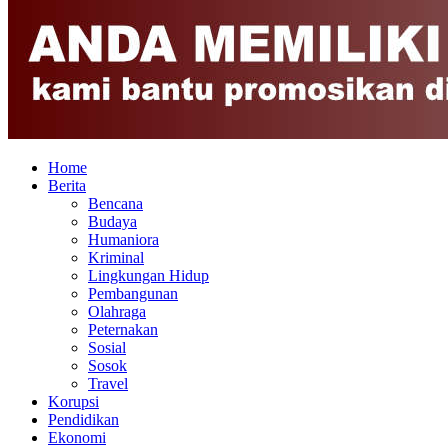
Home
Berita
Bencana
Budaya
Humaniora
Kriminal
Lingkungan Hidup
Pembangunan
Olahraga
Peternakan
Sosial
Sosok
Travel
Korupsi
Pendidikan
Ekonomi