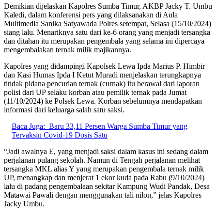
Demikian dijelaskan Kapolres Sumba Timur, AKBP Jacky T. Umbu
Kaledi, dalam konferensi pers yang dilaksanakan di Aula
Multimedia Sanika Satyawada Polres setempat, Selasa (15/10/2024)
siang lalu. Menariknya satu dari ke-6 orang yang menjadi tersangka
dan ditahan itu merupakan pengembala yang selama ini dipercaya
mengembalakan ternak milik majikannya.
Kapolres yang didampingi Kapolsek Lewa Ipda Marius P. Himbir
dan Kasi Humas Ipda I Ketut Muradi menjelaskan terungkapnya
tindak pidana pencurian ternak (curnak) itu berawal dari laporan
polisi dari UP selaku korban atau pemilik ternak pada Jumat
(11/10/2024) ke Polsek Lewa. Korban sebelumnya mendapatkan
informasi dari keluarga salah satu saksi.
Baca Juga:
Baru 33,11 Persen Warga Sumba Timur yang
Tervaksin Covid-19 Dosis Satu
“Jadi awalnya E, yang menjadi saksi dalam kasus ini sedang dalam
perjalanan pulang sekolah. Namun di Tengah perjalanan melihat
tersangka MKL alias Y yang merupakan pengembala ternak milik
UP, menangkap dan menjerat 1 ekor kuda pada Rabu (9/10/2024)
lalu di padang pengembalaan sekitar Kampung Wudi Pandak, Desa
Matawai Pawali dengan menggunakan tali nilon,” jelas Kapolres
Jacky Umbu.