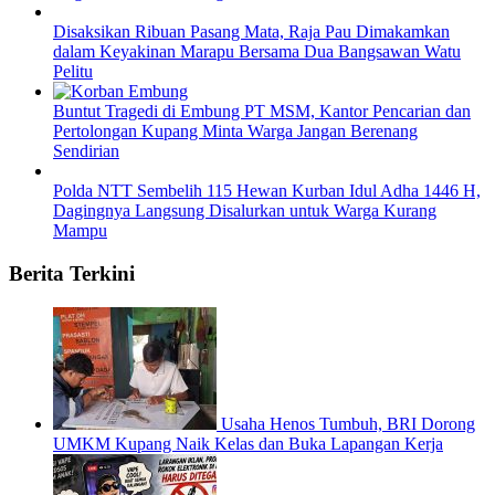
Disaksikan Ribuan Pasang Mata, Raja Pau Dimakamkan
dalam Keyakinan Marapu Bersama Dua Bangsawan Watu
Pelitu
Buntut Tragedi di Embung PT MSM, Kantor Pencarian dan
Pertolongan Kupang Minta Warga Jangan Berenang
Sendirian
Polda NTT Sembelih 115 Hewan Kurban Idul Adha 1446 H,
Dagingnya Langsung Disalurkan untuk Warga Kurang
Mampu
Berita Terkini
Usaha Henos Tumbuh, BRI Dorong
UMKM Kupang Naik Kelas dan Buka Lapangan Kerja