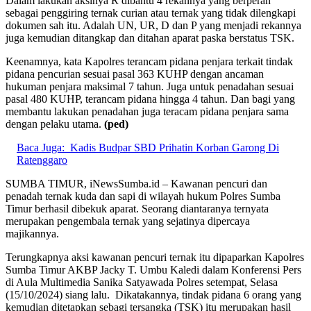
Dalam lakukan aksinya R dibantu 4 rekannya yang berperan
sebagai penggiring ternak curian atau ternak yang tidak dilengkapi
dokumen sah itu. Adalah UN, UR, D dan P yang menjadi rekannya
juga kemudian ditangkap dan ditahan aparat paska berstatus TSK.
Keenamnya, kata Kapolres terancam pidana penjara terkait tindak
pidana pencurian sesuai pasal 363 KUHP dengan ancaman
hukuman penjara maksimal 7 tahun. Juga untuk penadahan sesuai
pasal 480 KUHP, terancam pidana hingga 4 tahun. Dan bagi yang
membantu lakukan penadahan juga teracam pidana penjara sama
dengan pelaku utama.
(ped)
Baca Juga:
Kadis Budpar SBD Prihatin Korban Garong Di
Ratenggaro
SUMBA TIMUR, iNewsSumba.id – Kawanan pencuri dan
penadah ternak kuda dan sapi di wilayah hukum Polres Sumba
Timur berhasil dibekuk aparat. Seorang diantaranya ternyata
merupakan pengembala ternak yang sejatinya dipercaya
majikannya.
Terungkapnya aksi kawanan pencuri ternak itu dipaparkan Kapolres
Sumba Timur AKBP Jacky T. Umbu Kaledi dalam Konferensi Pers
di Aula Multimedia Sanika Satyawada Polres setempat, Selasa
(15/10/2024) siang lalu. Dikatakannya, tindak pidana 6 orang yang
kemudian ditetapkan sebagi tersangka (TSK) itu merupakan hasil