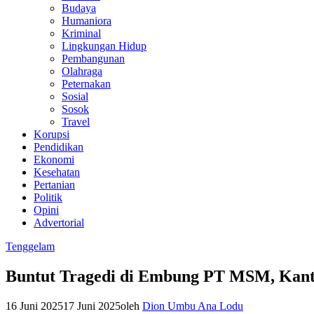
Budaya
Humaniora
Kriminal
Lingkungan Hidup
Pembangunan
Olahraga
Peternakan
Sosial
Sosok
Travel
Korupsi
Pendidikan
Ekonomi
Kesehatan
Pertanian
Politik
Opini
Advertorial
Tenggelam
Buntut Tragedi di Embung PT MSM, Kant
16 Juni 2025
17 Juni 2025
oleh
Dion Umbu Ana Lodu