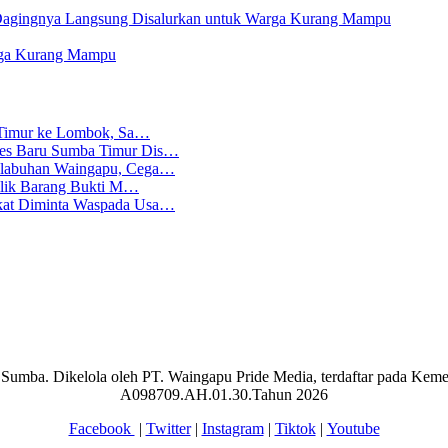
Dagingnya Langsung Disalurkan untuk Warga Kurang Mampu
rga Kurang Mampu
ba Timur ke Lombok, Sa…
lres Baru Sumba Timur Dis…
Pelabuhan Waingapu, Cega…
emilik Barang Bukti M…
akat Diminta Waspada Usa…
aran Sumba. Dikelola oleh PT. Waingapu Pride Media, terdaftar pada 
A098709.AH.01.30.Tahun 2026
Facebook
|
Twitter
|
Instagram
|
Tiktok
|
Youtube