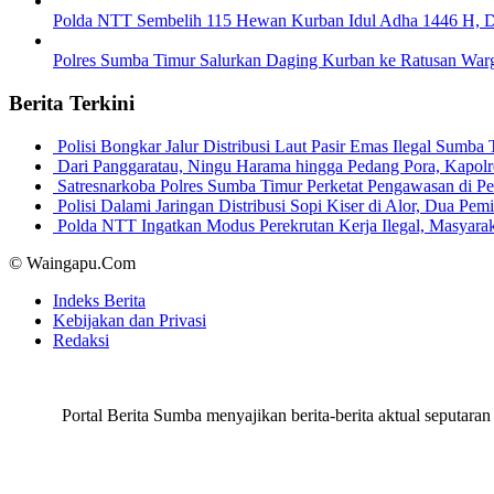
Polda NTT Sembelih 115 Hewan Kurban Idul Adha 1446 H, 
Polres Sumba Timur Salurkan Daging Kurban ke Ratusan Wa
Berita Terkini
Polisi Bongkar Jalur Distribusi Laut Pasir Emas Ilegal Sum
Dari Panggaratau, Ningu Harama hingga Pedang Pora, Kapo
Satresnarkoba Polres Sumba Timur Perketat Pengawasan di 
Polisi Dalami Jaringan Distribusi Sopi Kiser di Alor, Dua P
Polda NTT Ingatkan Modus Perekrutan Kerja Ilegal, Masyar
© Waingapu.Com
Indeks Berita
Kebijakan dan Privasi
Redaksi
Portal Berita Sumba menyajikan berita-berita aktual seput