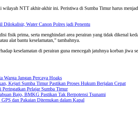
wilayah NTT akhir-akhir ini. Peristiwa di Sumba Timur harus menjadi p
Dilokalisir, Water Canon Polres jadi Penentu
si fisik prima, serta menghindari area perairan yang tidak dikenal k
atau alat bantu keselamatan,” tambahnya.
rhadap keselamatan di perairan guna mencegah jatuhnya korban jiwa s
a Warga Jangan Percaya Hoaks
an, Kejari Sumba Timur Pastikan Proses Hukum Berjalan Cepat
 Peringatkan Pelajar Sumba Timur
abuan Bajo, BMKG Pastikan Tak Berpotensi Tsunami
e, GPS dan Pakaian Ditemukan dalam Kapal