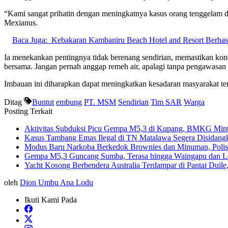
“Kami sangat prihatin dengan meningkatnya kasus orang tenggelam di 
Mexianus.
Baca Juga:
Kebakaran Kambaniru Beach Hotel and Resort Berhasil 
Ia menekankan pentingnya tidak berenang sendirian, memastikan kondi
bersama. Jangan pernah anggap remeh air, apalagi tanpa pengawasan 
Imbauan ini diharapkan dapat meningkatkan kesadaran masyarakat te
Ditag
Buntut
embung
PT. MSM
Sendirian
Tim SAR
Warga
Posting Terkait
Aktivitas Subduksi Picu Gempa M5,3 di Kupang, BMKG Mint
Kasus Tambang Emas Ilegal di TN Matalawa Segera Disidangk
Modus Baru Narkoba Berkedok Brownies dan Minuman, Polisi
Gempa M5,3 Guncang Sumba, Terasa hingga Waingapu dan L
Yacht Kosong Berbendera Australia Terdampar di Pantai Duil
oleh
Dion Umbu Ana Lodu
Ikuti Kami Pada