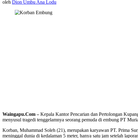
oleh
Dion Umbu Ana Lodu
Waingapu.Com –
Kepala Kantor Pencarian dan Pertolongan Kupang
menyusul tragedi tenggelamnya seorang pemuda di embung PT Mur
Korban, Muhammad Soleh (21), merupakan karyawan PT. Prima Sury
meninggal dunia di kedalaman 5 meter, hanya satu jam setelah laporan