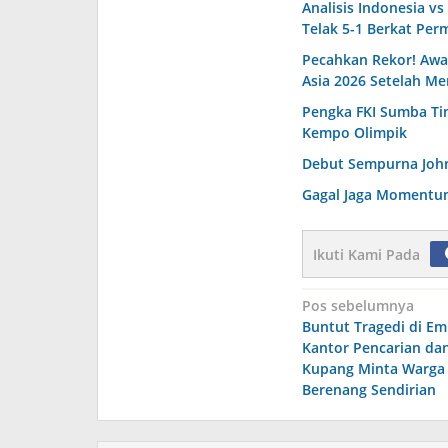
Analisis Indonesia v
Telak 5-1 Berkat Per
Pecahkan Rekor! Awal
Asia 2026 Setelah Me
Pengka FKI Sumba Ti
Kempo Olimpik
Debut Sempurna John
Gagal Jaga Momentum
Ikuti Kami Pada
Navigasi
Pos sebelumnya
Buntut Tragedi di E
pos
Kantor Pencarian da
Kupang Minta Warga
Berenang Sendirian