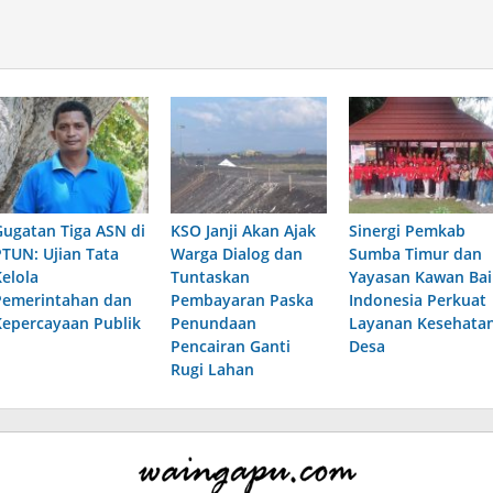
Gugatan Tiga ASN di
KSO Janji Akan Ajak
Sinergi Pemkab
PTUN: Ujian Tata
Warga Dialog dan
Sumba Timur dan
Kelola
Tuntaskan
Yayasan Kawan Bai
Pemerintahan dan
Pembayaran Paska
Indonesia Perkuat
Kepercayaan Publik
Penundaan
Layanan Kesehata
Pencairan Ganti
Desa
Rugi Lahan