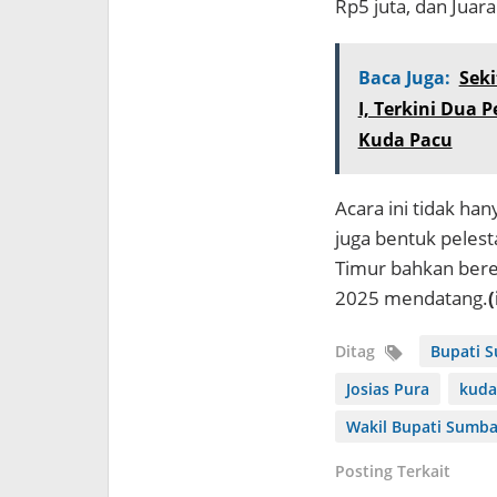
Rp5 juta, dan Juara
Baca Juga:
Sek
I, Terkini Dua
Kuda Pacu
Acara ini tidak ha
juga bentuk peles
Timur bahkan bere
2025 mendatang.
(
Ditag
Bupati 
Josias Pura
kuda
Wakil Bupati Sumba
Posting Terkait