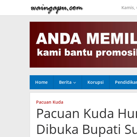
Lewati
Kamis, 
ke
konten
Home
Berita
Korupsi
Pendidika
Pacuan Kuda
Pacuan Kuda Hu
Dibuka Bupati S