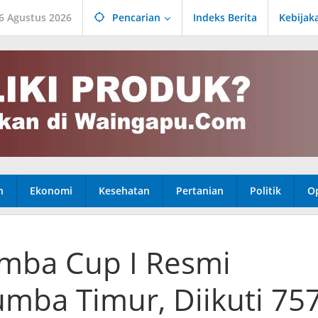
6 Agustus 2026
Pencarian
Indeks Berita
Kebijak
n
Ekonomi
Kesehatan
Pertanian
Politik
Op
mba Cup I Resmi
umba Timur, Diikuti 75