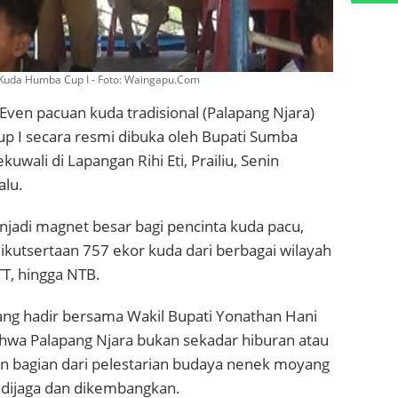
Kuda Humba Cup I - Foto: Waingapu.Com
 Even pacuan kuda tradisional (Palapang Njara)
p I secara resmi dibuka oleh Bupati Sumba
kuwali di Lapangan Rihi Eti, Prailiu, Senin
alu.
jadi magnet besar bagi pencinta kuda pacu,
ikutsertaan 757 ekor kuda dari berbagai wilayah
T, hingga NTB.
ang hadir bersama Wakil Bupati Yonathan Hani
a Palapang Njara bukan sekadar hiburan atau
an bagian dari pelestarian budaya nenek moyang
dijaga dan dikembangkan.