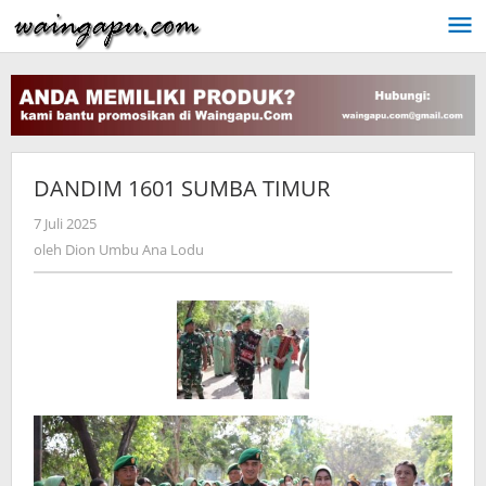
Lewati
ke
konten
DANDIM 1601 SUMBA TIMUR
oleh
7 Juli 2025
Dion
oleh
Dion Umbu Ana Lodu
Umbu
Ana
Lodu