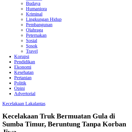
Budaya
Humaniora
Kriminal
Lingkungan Hidup
Pembangunan
Olahraga
Peternakan
Sosial
Sosok
Travel
Korupsi
Pendidikan
Ekonomi
Kesehatan
Pertanian
Politik
Opini
Advertorial
Kecelakaan Lakalantas
Kecelakaan Truk Bermuatan Gula di
Sumba Timur, Beruntung Tanpa Korban
Jiwa