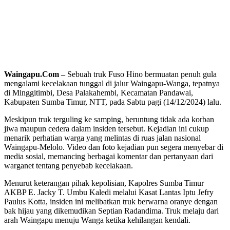
Waingapu.Com –
Sebuah truk Fuso Hino bermuatan penuh gula
mengalami kecelakaan tunggal di jalur Waingapu-Wanga, tepatnya
di Minggitimbi, Desa Palakahembi, Kecamatan Pandawai,
Kabupaten Sumba Timur, NTT, pada Sabtu pagi (14/12/2024) lalu.
Meskipun truk terguling ke samping, beruntung tidak ada korban
jiwa maupun cedera dalam insiden tersebut. Kejadian ini cukup
menarik perhatian warga yang melintas di ruas jalan nasional
Waingapu-Melolo. Video dan foto kejadian pun segera menyebar di
media sosial, memancing berbagai komentar dan pertanyaan dari
warganet tentang penyebab kecelakaan.
Menurut keterangan pihak kepolisian, Kapolres Sumba Timur
AKBP E. Jacky T. Umbu Kaledi melalui Kasat Lantas Iptu Jefry
Paulus Kotta, insiden ini melibatkan truk berwarna oranye dengan
bak hijau yang dikemudikan Septian Radandima. Truk melaju dari
arah Waingapu menuju Wanga ketika kehilangan kendali.