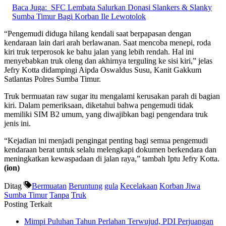
Baca Juga:
SFC Lembata Salurkan Donasi Slankers & Slanky
Sumba Timur Bagi Korban Ile Lewotolok
“Pengemudi diduga hilang kendali saat berpapasan dengan
kendaraan lain dari arah berlawanan. Saat mencoba menepi, roda
kiri truk terperosok ke bahu jalan yang lebih rendah. Hal ini
menyebabkan truk oleng dan akhirnya terguling ke sisi kiri,” jelas
Jefry Kotta didampingi Aipda Oswaldus Susu, Kanit Gakkum
Satlantas Polres Sumba Timur.
Truk bermuatan raw sugar itu mengalami kerusakan parah di bagian
kiri. Dalam pemeriksaan, diketahui bahwa pengemudi tidak
memiliki SIM B2 umum, yang diwajibkan bagi pengendara truk
jenis ini.
“Kejadian ini menjadi pengingat penting bagi semua pengemudi
kendaraan berat untuk selalu melengkapi dokumen berkendara dan
meningkatkan kewaspadaan di jalan raya,” tambah Iptu Jefry Kotta.
(ion)
Ditag
Bermuatan
Beruntung
gula
Kecelakaan
Korban Jiwa
Sumba Timur
Tanpa
Truk
Posting Terkait
Mimpi Puluhan Tahun Perlahan Terwujud, PDI Perjuangan