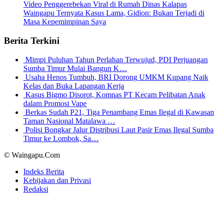
Video Penggerebekan Viral di Rumah Dinas Kalapas
Waingapu Ternyata Kasus Lama, Gidion: Bukan Terjadi di
Masa Kepemimpinan Saya
Berita Terkini
Mimpi Puluhan Tahun Perlahan Terwujud, PDI Perjuangan
Sumba Timur Mulai Bangun K…
Usaha Henos Tumbuh, BRI Dorong UMKM Kupang Naik
Kelas dan Buka Lapangan Kerja
Kasus Bigmo Disorot, Komnas PT Kecam Pelibatan Anak
dalam Promosi Vape
Berkas Sudah P21, Tiga Penambang Emas Ilegal di Kawasan
Taman Nasional Matalawa …
Polisi Bongkar Jalur Distribusi Laut Pasir Emas Ilegal Sumba
Timur ke Lombok, Sa…
© Waingapu.Com
Indeks Berita
Kebijakan dan Privasi
Redaksi