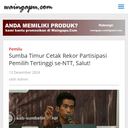
Lewati
ke
konten
Pemilu
Sumba Timur Cetak Rekor Partisipasi
Pemilih Tertinggi se-NTT, Salut!
oleh
13 Desember 2024
Admin
oleh
Admin