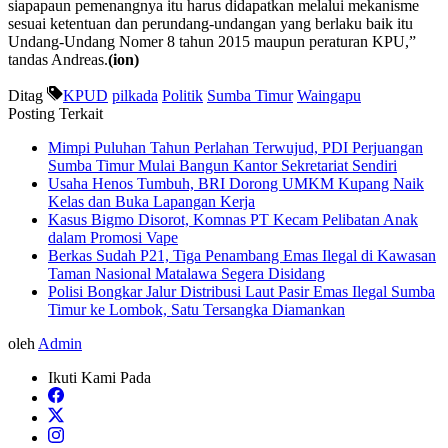
siapapaun pemenangnya itu harus didapatkan melalui mekanisme
sesuai ketentuan dan perundang-undangan yang berlaku baik itu
Undang-Undang Nomer 8 tahun 2015 maupun peraturan KPU,”
tandas Andreas.
(ion)
Ditag
KPUD
pilkada
Politik
Sumba Timur
Waingapu
Posting Terkait
Mimpi Puluhan Tahun Perlahan Terwujud, PDI Perjuangan
Sumba Timur Mulai Bangun Kantor Sekretariat Sendiri
Usaha Henos Tumbuh, BRI Dorong UMKM Kupang Naik
Kelas dan Buka Lapangan Kerja
Kasus Bigmo Disorot, Komnas PT Kecam Pelibatan Anak
dalam Promosi Vape
Berkas Sudah P21, Tiga Penambang Emas Ilegal di Kawasan
Taman Nasional Matalawa Segera Disidang
Polisi Bongkar Jalur Distribusi Laut Pasir Emas Ilegal Sumba
Timur ke Lombok, Satu Tersangka Diamankan
oleh
Admin
Ikuti Kami Pada