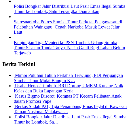
Polisi Bongkar Jalur Distribusi Laut Pasir Emas Ilegal Sumba
Timur ke Lombok, Satu Tersangka Diamankan
Satresnarkoba Polres Sumba Timur Perketat Pengawasan di
Pelabuhan Waingapu, Cegah Narkoba Masuk Lewat Jalur
Laut
Kunjungan Tiga Menteri ke PSN Tambak Udang Sumba
Timur Sisakan Tanda Tanya, Nasib Ganti Rugi Lahan Belum
Terjawab
Berita Terkini
Mimpi Puluhan Tahun Perlahan Terwujud, PDI Perjuangan
Sumba Timur Mulai Bangun K…
Usaha Henos Tumbuh, BRI Dorong UMKM Kupang Naik
Kelas dan Buka Lapangan Kerja
Kasus Bigmo Disorot, Komnas PT Kecam Pelibatan Anak
dalam Promosi Vape
Berkas Sudah P21, Tiga Penambang Emas Ilegal di Kawasan
Taman Nasional Matalawa …
Polisi Bongkar Jalur Distribusi Laut Pasir Emas Ilegal Sumba
Timur ke Lombok, Sa…