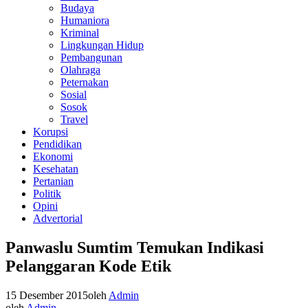
Budaya
Humaniora
Kriminal
Lingkungan Hidup
Pembangunan
Olahraga
Peternakan
Sosial
Sosok
Travel
Korupsi
Pendidikan
Ekonomi
Kesehatan
Pertanian
Politik
Opini
Advertorial
Panwaslu Sumtim Temukan Indikasi
Pelanggaran Kode Etik
15 Desember 2015
oleh
Admin
oleh
Admin