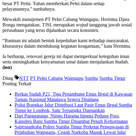
besar PT Pelni. Tuhan memberkati Pelni dalam setiap
pelayanannya,” tambahnya.
Mewakili manajemen PT Pelni Cabang Waingapu, Hermina Djara
Bonga mengatakan, TJSL merupakan wujud tanggung jawab sosial
perusahaan yang terus dijalankan secara konsisten.
“Bantuan ini adalah bentuk kepedulian kami terhadap masyarakat,
khususnya dalam mendukung kegiatan keagamaan,” kata Hermina.
Ia berharap, renovasi gereja ini dapat memperkuat keteguhan iman
serta meningkatkan kenyamanan umat dalam menjalankan ibadah.
(ion)
Ditag
NTT
PT Pelni Cabang Waingapu
Sumba
Sumba Timur
Posting Terkait
Berkas Sudah P21, Tiga Penambang Emas Ilegal di Kawasan
Taman Nasional Matalawa Segera Disidang
Polisi Bongkar Jalur Distribusi Laut Pasir Emas Ilegal Sumba
Timur ke Lombok, Satu Tersangka Diamankan
Dari Panggaratau, Ningu Harama hingga Pedang Pora,
Kapolres Baru Sumba Timur Disambut Penuh Kehormatan
Satresnarkoba Polres Sumba Timur Perketat Pengawasan di
Pelabuhan Waingapu, Cegah Narkoba Masuk Lewat Jalur