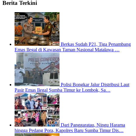
Berita Terkini
Berkas Sudah P21, Tiga Penambang
Emas Ilegal di Kawasan Taman Nasional Matalawa …
Polisi Bongkar Jalur Distribusi Laut
Pasir Emas Ilegal Sumba Timur ke Lombok, Sa…
Dari Panggaratau, Ningu Harama
hingga Pedang Pora, Kapolres Baru Sumba Timur Dis…