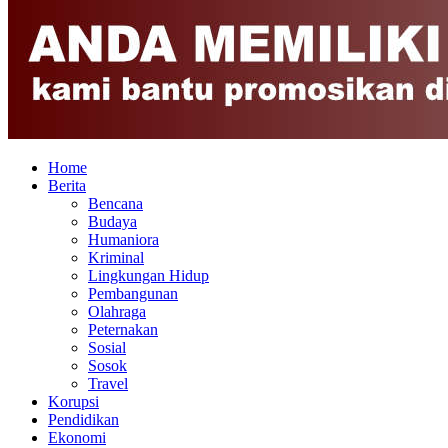
Home
Berita
Bencana
Budaya
Humaniora
Kriminal
Lingkungan Hidup
Pembangunan
Olahraga
Peternakan
Sosial
Sosok
Travel
Korupsi
Pendidikan
Ekonomi