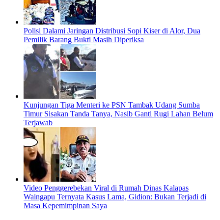
Polisi Dalami Jaringan Distribusi Sopi Kiser di Alor, Dua
Pemilik Barang Bukti Masih Diperiksa
Kunjungan Tiga Menteri ke PSN Tambak Udang Sumba
Timur Sisakan Tanda Tanya, Nasib Ganti Rugi Lahan Belum
Terjawab
Video Penggerebekan Viral di Rumah Dinas Kalapas
Waingapu Ternyata Kasus Lama, Gidion: Bukan Terjadi di
Masa Kepemimpinan Saya