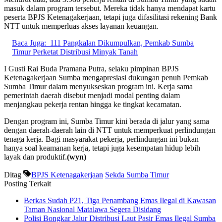
masuk dalam program tersebut. Mereka tidak hanya mendapat kartu
peserta BPJS Ketenagakerjaan, tetapi juga difasilitasi rekening Bank
NTT untuk memperluas akses layanan keuangan.
Baca Juga:
111 Pangkalan Dikumpulkan, Pemkab Sumba
Timur Perketat Distribusi Minyak Tanah
I Gusti Rai Buda Pramana Putra, selaku pimpinan BPJS
Ketenagakerjaan Sumba mengapresiasi dukungan penuh Pemkab
Sumba Timur dalam menyukseskan program ini. Kerja sama
pemerintah daerah disebut menjadi modal penting dalam
menjangkau pekerja rentan hingga ke tingkat kecamatan.
Dengan program ini, Sumba Timur kini berada di jalur yang sama
dengan daerah-daerah lain di NTT untuk memperkuat perlindungan
tenaga kerja. Bagi masyarakat pekerja, perlindungan ini bukan
hanya soal keamanan kerja, tetapi juga kesempatan hidup lebih
layak dan produktif.
(wyn)
Ditag
BPJS Ketenagakerjaan
Sekda Sumba Timur
Posting Terkait
Berkas Sudah P21, Tiga Penambang Emas Ilegal di Kawasan
Taman Nasional Matalawa Segera Disidang
Polisi Bongkar Jalur Distribusi Laut Pasir Emas Ilegal Sumba