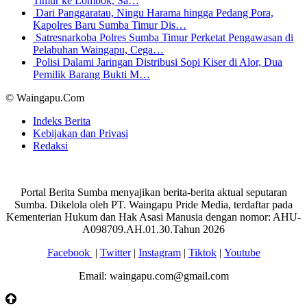
Timur ke Lombok, Sa…
Dari Panggaratau, Ningu Harama hingga Pedang Pora,
Kapolres Baru Sumba Timur Dis…
Satresnarkoba Polres Sumba Timur Perketat Pengawasan di
Pelabuhan Waingapu, Cega…
Polisi Dalami Jaringan Distribusi Sopi Kiser di Alor, Dua
Pemilik Barang Bukti M…
© Waingapu.Com
Indeks Berita
Kebijakan dan Privasi
Redaksi
Portal Berita Sumba menyajikan berita-berita aktual seputaran
Sumba. Dikelola oleh PT. Waingapu Pride Media, terdaftar pada
Kementerian Hukum dan Hak Asasi Manusia dengan nomor: AHU-
A098709.AH.01.30.Tahun 2026
Facebook
|
Twitter
|
Instagram
|
Tiktok
|
Youtube
Email: waingapu.com@gmail.com