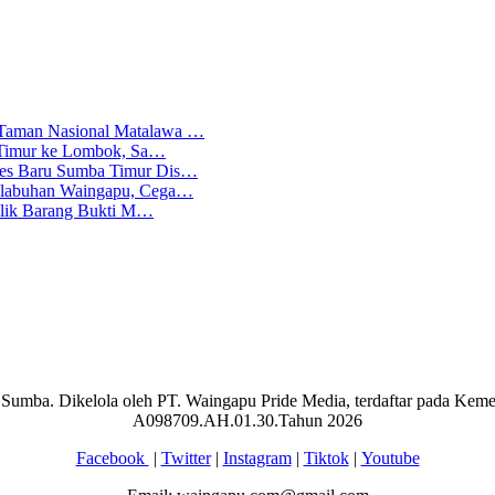
 Taman Nasional Matalawa …
ba Timur ke Lombok, Sa…
lres Baru Sumba Timur Dis…
Pelabuhan Waingapu, Cega…
emilik Barang Bukti M…
aran Sumba. Dikelola oleh PT. Waingapu Pride Media, terdaftar pada 
A098709.AH.01.30.Tahun 2026
Facebook
|
Twitter
|
Instagram
|
Tiktok
|
Youtube