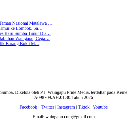
 Taman Nasional Matalawa …
ba Timur ke Lombok, Sa…
lres Baru Sumba Timur Dis…
Pelabuhan Waingapu, Cega…
emilik Barang Bukti M…
aran Sumba. Dikelola oleh PT. Waingapu Pride Media, terdaftar pada 
A098709.AH.01.30.Tahun 2026
Facebook
|
Twitter
|
Instagram
|
Tiktok
|
Youtube
Email: waingapu.com@gmail.com