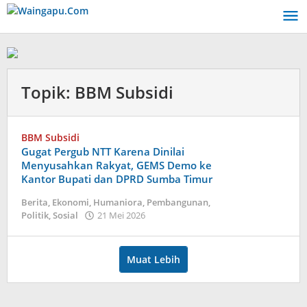
Lewati
ke
konten
Topik:
BBM Subsidi
BBM Subsidi
Gugat Pergub NTT Karena Dinilai
Menyusahkan Rakyat, GEMS Demo ke
Kantor Bupati dan DPRD Sumba Timur
Berita
,
Ekonomi
,
Humaniora
,
Pembangunan
,
oleh
Politik
,
Sosial
21 Mei 2026
Dion
Umbu
Ana
Muat Lebih
Lodu