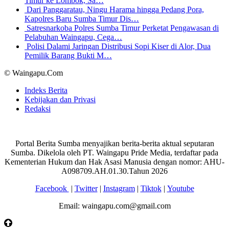
Timur ke Lombok, Sa…
Dari Panggaratau, Ningu Harama hingga Pedang Pora,
Kapolres Baru Sumba Timur Dis…
Satresnarkoba Polres Sumba Timur Perketat Pengawasan di
Pelabuhan Waingapu, Cega…
Polisi Dalami Jaringan Distribusi Sopi Kiser di Alor, Dua
Pemilik Barang Bukti M…
© Waingapu.Com
Indeks Berita
Kebijakan dan Privasi
Redaksi
Portal Berita Sumba menyajikan berita-berita aktual seputaran
Sumba. Dikelola oleh PT. Waingapu Pride Media, terdaftar pada
Kementerian Hukum dan Hak Asasi Manusia dengan nomor: AHU-
A098709.AH.01.30.Tahun 2026
Facebook
|
Twitter
|
Instagram
|
Tiktok
|
Youtube
Email: waingapu.com@gmail.com