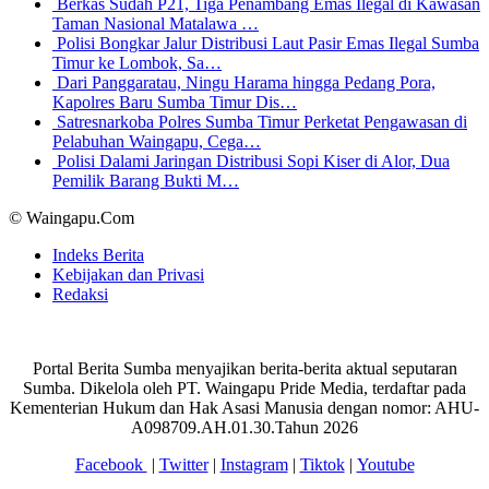
Berkas Sudah P21, Tiga Penambang Emas Ilegal di Kawasan
Taman Nasional Matalawa …
Polisi Bongkar Jalur Distribusi Laut Pasir Emas Ilegal Sumba
Timur ke Lombok, Sa…
Dari Panggaratau, Ningu Harama hingga Pedang Pora,
Kapolres Baru Sumba Timur Dis…
Satresnarkoba Polres Sumba Timur Perketat Pengawasan di
Pelabuhan Waingapu, Cega…
Polisi Dalami Jaringan Distribusi Sopi Kiser di Alor, Dua
Pemilik Barang Bukti M…
© Waingapu.Com
Indeks Berita
Kebijakan dan Privasi
Redaksi
Portal Berita Sumba menyajikan berita-berita aktual seputaran
Sumba. Dikelola oleh PT. Waingapu Pride Media, terdaftar pada
Kementerian Hukum dan Hak Asasi Manusia dengan nomor: AHU-
A098709.AH.01.30.Tahun 2026
Facebook
|
Twitter
|
Instagram
|
Tiktok
|
Youtube